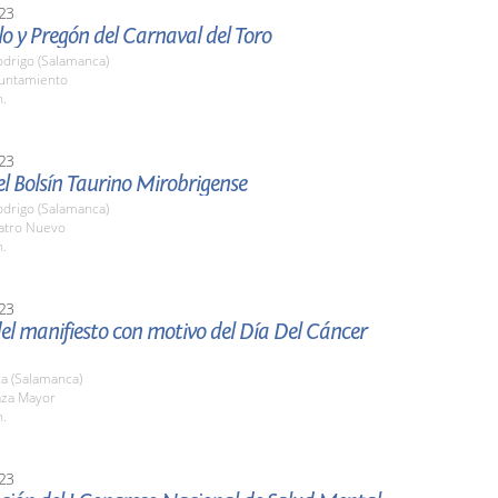
23
lo y Pregón del Carnaval del Toro
odrigo (Salamanca)
yuntamiento
h.
23
l Bolsín Taurino Mirobrigense
odrigo (Salamanca)
eatro Nuevo
h.
23
el manifiesto con motivo del Día Del Cáncer
a (Salamanca)
aza Mayor
h.
23