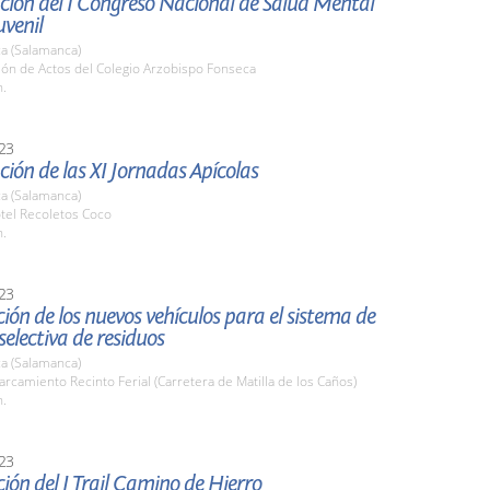
ción del I Congreso Nacional de Salud Mental
uvenil
a (Salamanca)
lón de Actos del Colegio Arzobispo Fonseca
h.
23
ión de las XI Jornadas Apícolas
a (Salamanca)
tel Recoletos Coco
h.
23
ión de los nuevos vehículos para el sistema de
selectiva de residuos
a (Salamanca)
arcamiento Recinto Ferial (Carretera de Matilla de los Caños)
h.
23
ión del I Trail Camino de Hierro