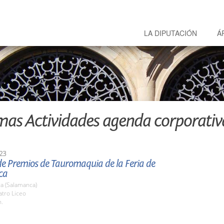
LA DIPUTACIÓN
Á
mas Actividades agenda corporativ
23
de Premios de Tauromaquia de la Feria de
ca
a (Salamanca)
atro Liceo
h.