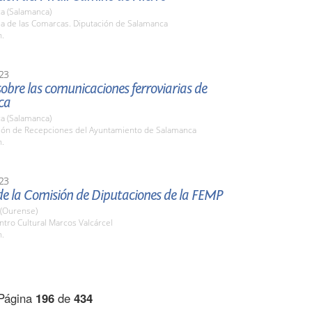
a (Salamanca)
la de las Comarcas. Diputación de Salamanca
h.
23
obre las comunicaciones ferroviarias de
ca
a (Salamanca)
alón de Recepciones del Ayuntamiento de Salamanca
h.
23
de la Comisión de Diputaciones de la FEMP
(Ourense)
ntro Cultural Marcos Valcárcel
h.
Página
196
de
434