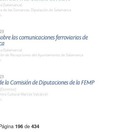
a (Salamanca)
la de las Comarcas. Diputación de Salamanca
h.
23
obre las comunicaciones ferroviarias de
ca
a (Salamanca)
alón de Recepciones del Ayuntamiento de Salamanca
h.
23
de la Comisión de Diputaciones de la FEMP
(Ourense)
ntro Cultural Marcos Valcárcel
h.
Página
196
de
434