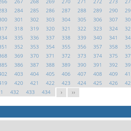
266
267
268
269
270
271
272
273
27
283
284
285
286
287
288
289
290
29
300
301
302
303
304
305
306
307
30
317
318
319
320
321
322
323
324
32
334
335
336
337
338
339
340
341
34
351
352
353
354
355
356
357
358
35
368
369
370
371
372
373
374
375
37
385
386
387
388
389
390
391
392
39
402
403
404
405
406
407
408
409
41
419
420
421
422
423
424
425
426
42
31
432
433
434
>
>>