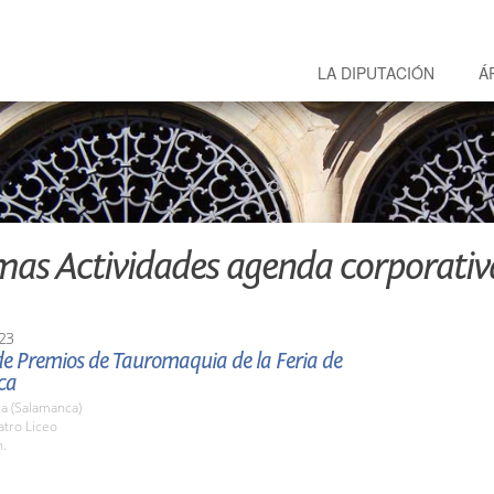
LA DIPUTACIÓN
Á
mas Actividades agenda corporativ
23
de Premios de Tauromaquia de la Feria de
ca
a (Salamanca)
atro Liceo
h.