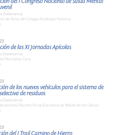
ción del I Congreso Nacional de Salud Mental
uvenil
a (Salamanca)
lón de Actos del Colegio Arzobispo Fonseca
h.
23
ión de las XI Jornadas Apícolas
a (Salamanca)
tel Recoletos Coco
h.
23
ión de los nuevos vehículos para el sistema de
selectiva de residuos
a (Salamanca)
arcamiento Recinto Ferial (Carretera de Matilla de los Caños)
h.
23
ión del I Trail Camino de Hierro