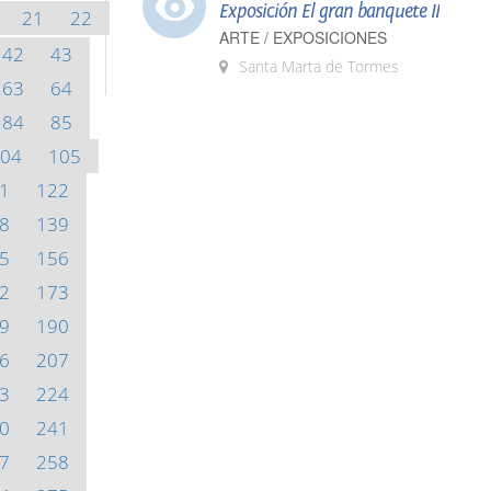
Exposición El gran banquete II
21
22
ARTE / EXPOSICIONES
42
43
Santa Marta de Tormes
63
64
84
85
04
105
1
122
8
139
5
156
2
173
9
190
6
207
3
224
0
241
7
258