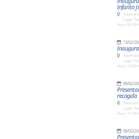
Inaugura
Infanto J
Salamanc
Lugar: Sa
Hora: 09:30 
13/02/20
Inaugurac
Salamanc
Lugar: Ho
Hora: 10:00 
08/02/20
Presentac
recogida 
Salamanc
Lugar: Ap
Hora: 11:00 
08/02/20
Presentac