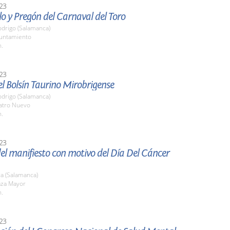
23
lo y Pregón del Carnaval del Toro
odrigo (Salamanca)
yuntamiento
h.
23
l Bolsín Taurino Mirobrigense
odrigo (Salamanca)
eatro Nuevo
h.
23
el manifiesto con motivo del Día Del Cáncer
a (Salamanca)
aza Mayor
h.
23