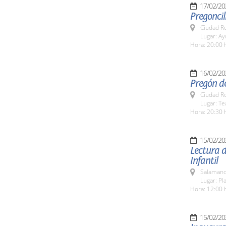
17/02/20
Pregoncil
Ciudad R
Lugar: A
Hora: 20:00 
16/02/20
Pregón de
Ciudad R
Lugar: T
Hora: 20:30 
15/02/20
Lectura d
Infantil
Salamanc
Lugar: Pl
Hora: 12:00 
15/02/20