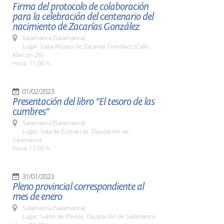
Firma del protocolo de colaboración
para la celebración del centenario del
nacimiento de Zacarías González
Salamanca (Salamanca)
Lugar: Casa-Museo de Zacarías González (Calle
Alarcón 26)
Hora: 11:00 h.
01/02/2023
Presentación del libro "El tesoro de las
cumbres"
Salamanca (Salamanca)
Lugar: Sala de Comarcas. Diputación de
Salamanca
Hora: 11:00 h.
31/01/2023
Pleno provincial correspondiente al
mes de enero
Salamanca (Salamanca)
Lugar: Salón de Plenos. Diputación de Salamanca