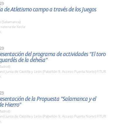
23
da de Atletismo campo a través de los Juegos
o (Salamanca)
rretera de Yecla
h.
23
esentación del programa de actividades "El toro
 guardés de la dehesa"
adrid)
and Junta de Castilla y León (Pabellón 9. Acceso Puerta Norte) FITUR
h.
23
esentación de la Propuesta "Salamanca y el
e Hierro"
adrid)
and Junta de Castilla y León (Pabellón 9. Acceso Puerta Norte) FITUR
h.