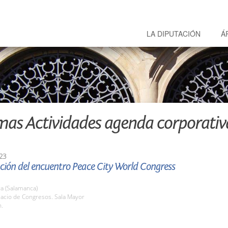
LA DIPUTACIÓN
Á
mas Actividades agenda corporativ
23
ción del encuentro Peace City World Congress
a (Salamanca)
lacio de Congresos. Sala Mayor
h.