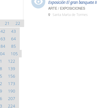
Exposición El gran banquete II
ARTE / EXPOSICIONES
Santa Marta de Tormes
21
22
42
43
63
64
84
85
04
105
1
122
8
139
5
156
2
173
9
190
6
207
3
224