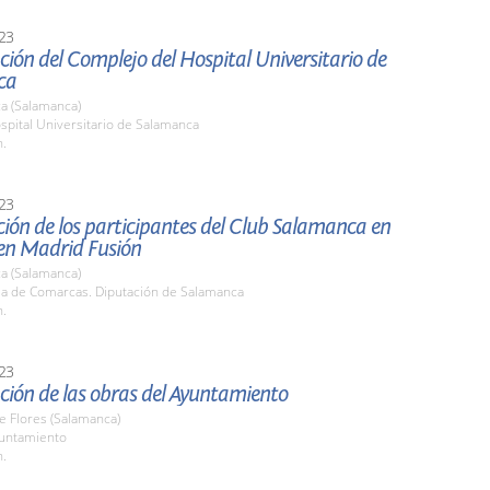
23
ión del Complejo del Hospital Universitario de
ca
a (Salamanca)
spital Universitario de Salamanca
h.
23
ión de los participantes del Club Salamanca en
en Madrid Fusión
a (Salamanca)
ala de Comarcas. Diputación de Salamanca
h.
23
ción de las obras del Ayuntamiento
de Flores (Salamanca)
yuntamiento
h.