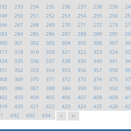
232
233
234
235
236
237
238
239
24
249
250
251
252
253
254
255
256
25
266
267
268
269
270
271
272
273
27
283
284
285
286
287
288
289
290
29
300
301
302
303
304
305
306
307
30
317
318
319
320
321
322
323
324
32
334
335
336
337
338
339
340
341
34
351
352
353
354
355
356
357
358
35
368
369
370
371
372
373
374
375
37
385
386
387
388
389
390
391
392
39
402
403
404
405
406
407
408
409
41
419
420
421
422
423
424
425
426
42
31
432
433
434
>
>>