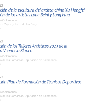
23
ión de la escultura del artista chino Xu Hongfei
ión de los artistas Long Beini y Long Hua
a (Salamanca)
aza Mayor y Torre de los Anaya.
h.
23
ión de los Talleres Artísticos 2023 de la
n Venancio Blanco
a (Salamanca)
la de las Comarcas. Diputación de Salamanca
h.
23
ión Plan de Formación de Técnicos Deportivos
a (Salamanca)
la de las Comarcas. Diputación de Salamanca
h.