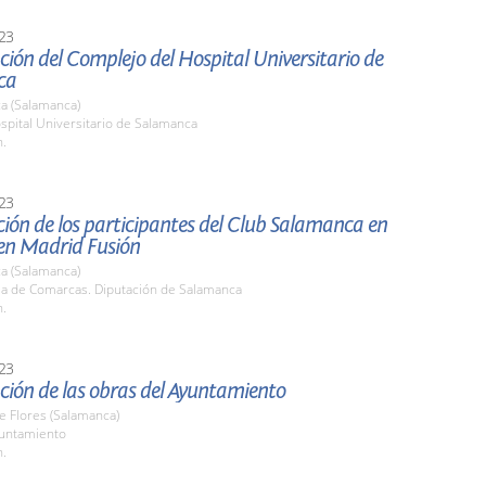
23
ión del Complejo del Hospital Universitario de
ca
a (Salamanca)
spital Universitario de Salamanca
h.
23
ión de los participantes del Club Salamanca en
en Madrid Fusión
a (Salamanca)
ala de Comarcas. Diputación de Salamanca
h.
23
ción de las obras del Ayuntamiento
de Flores (Salamanca)
yuntamiento
h.