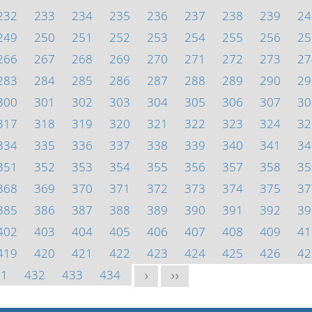
232
233
234
235
236
237
238
239
24
249
250
251
252
253
254
255
256
25
266
267
268
269
270
271
272
273
27
283
284
285
286
287
288
289
290
29
300
301
302
303
304
305
306
307
30
317
318
319
320
321
322
323
324
32
334
335
336
337
338
339
340
341
34
351
352
353
354
355
356
357
358
35
368
369
370
371
372
373
374
375
37
385
386
387
388
389
390
391
392
39
402
403
404
405
406
407
408
409
41
419
420
421
422
423
424
425
426
42
31
432
433
434
>
>>