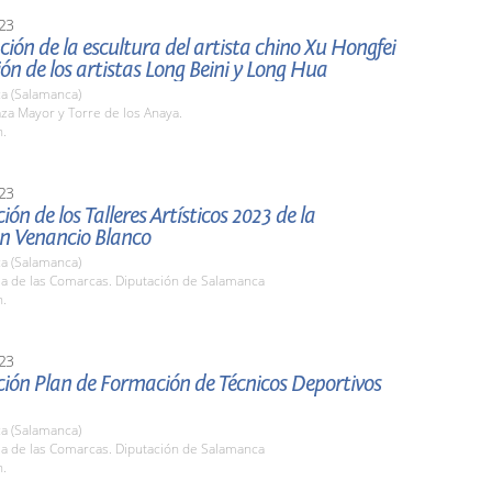
23
ión de la escultura del artista chino Xu Hongfei
ión de los artistas Long Beini y Long Hua
a (Salamanca)
aza Mayor y Torre de los Anaya.
h.
23
ión de los Talleres Artísticos 2023 de la
n Venancio Blanco
a (Salamanca)
la de las Comarcas. Diputación de Salamanca
h.
23
ión Plan de Formación de Técnicos Deportivos
a (Salamanca)
la de las Comarcas. Diputación de Salamanca
h.