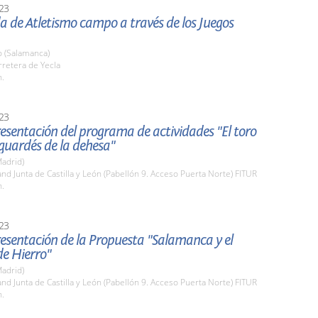
23
da de Atletismo campo a través de los Juegos
o (Salamanca)
rretera de Yecla
h.
23
esentación del programa de actividades "El toro
 guardés de la dehesa"
adrid)
and Junta de Castilla y León (Pabellón 9. Acceso Puerta Norte) FITUR
h.
23
esentación de la Propuesta "Salamanca y el
e Hierro"
adrid)
and Junta de Castilla y León (Pabellón 9. Acceso Puerta Norte) FITUR
h.