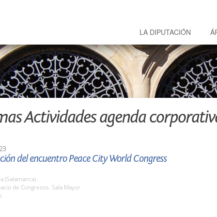
LA DIPUTACIÓN
Á
mas Actividades agenda corporativ
23
ción del encuentro Peace City World Congress
a (Salamanca)
lacio de Congresos. Sala Mayor
h.