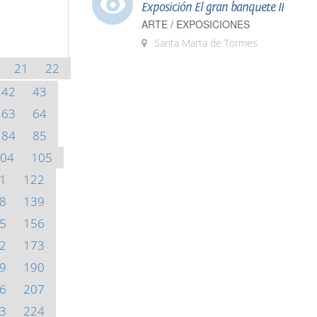
Exposición El gran banquete II
ARTE / EXPOSICIONES
Santa Marta de Tormes
21
22
42
43
63
64
84
85
04
105
1
122
8
139
5
156
2
173
9
190
6
207
3
224