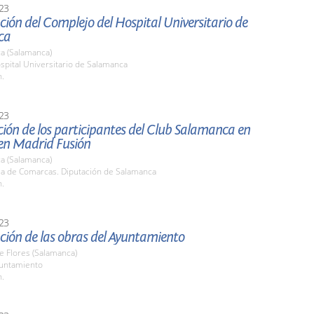
23
ión del Complejo del Hospital Universitario de
ca
a (Salamanca)
spital Universitario de Salamanca
h.
23
ión de los participantes del Club Salamanca en
en Madrid Fusión
a (Salamanca)
ala de Comarcas. Diputación de Salamanca
h.
23
ción de las obras del Ayuntamiento
de Flores (Salamanca)
yuntamiento
h.