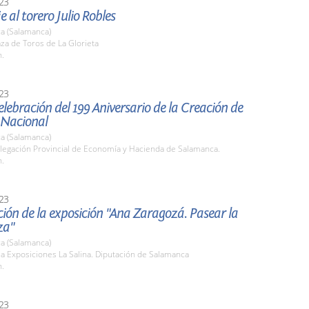
23
al torero Julio Robles
a (Salamanca)
aza de Toros de La Glorieta
h.
23
elebración del 199 Aniversario de la Creación de
a Nacional
a (Salamanca)
elegación Provincial de Economía y Hacienda de Salamanca.
h.
23
ión de la exposición "Ana Zaragozá. Pasear la
za"
a (Salamanca)
la Exposiciones La Salina. Diputación de Salamanca
h.
23