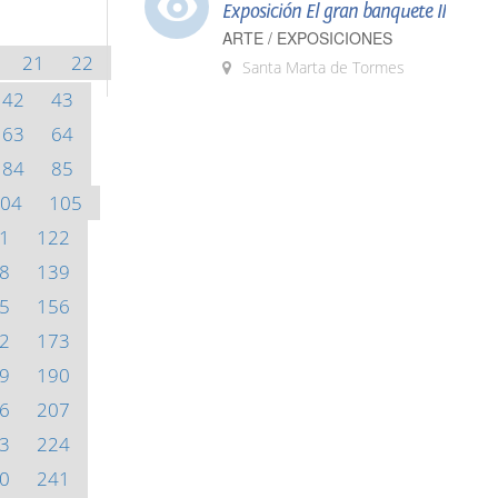
Exposición El gran banquete II
ARTE / EXPOSICIONES
21
22
Santa Marta de Tormes
42
43
63
64
84
85
04
105
1
122
8
139
5
156
2
173
9
190
6
207
3
224
0
241