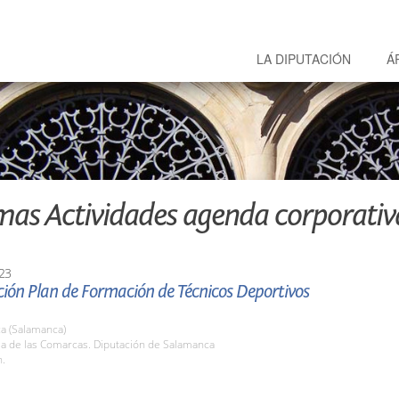
LA DIPUTACIÓN
Á
mas Actividades agenda corporativ
23
ión Plan de Formación de Técnicos Deportivos
a (Salamanca)
la de las Comarcas. Diputación de Salamanca
h.