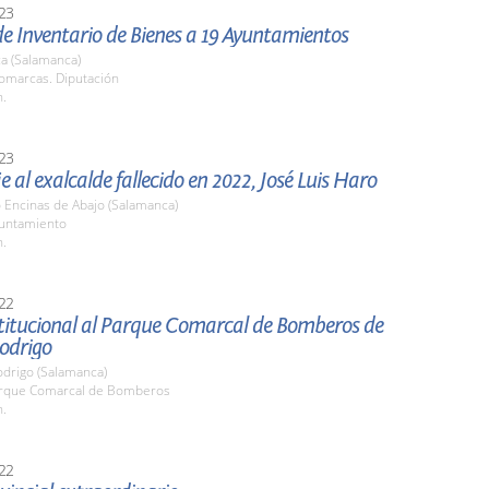
23
e Inventario de Bienes a 19 Ayuntamientos
a (Salamanca)
Comarcas. Diputación
h.
23
al exalcalde fallecido en 2022, José Luis Haro
o Encinas de Abajo (Salamanca)
yuntamiento
h.
22
stitucional al Parque Comarcal de Bomberos de
odrigo
odrigo (Salamanca)
arque Comarcal de Bomberos
h.
22