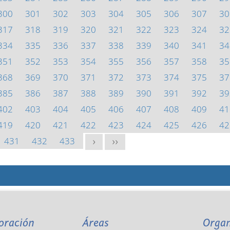
300
301
302
303
304
305
306
307
30
317
318
319
320
321
322
323
324
32
334
335
336
337
338
339
340
341
34
351
352
353
354
355
356
357
358
35
368
369
370
371
372
373
374
375
37
385
386
387
388
389
390
391
392
39
402
403
404
405
406
407
408
409
41
419
420
421
422
423
424
425
426
42
431
432
433
>
>>
oración
Áreas
Orga