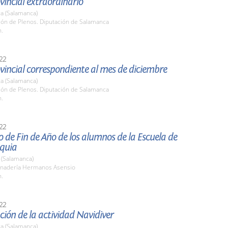
vincial extraordinario
a (Salamanca)
lón de Plenos. Diputación de Salamanca
h.
22
vincial correspondiente al mes de diciembre
a (Salamanca)
lón de Plenos. Diputación de Salamanca
h.
22
 de Fin de Año de los alumnos de la Escuela de
quia
(Salamanca)
anadería Hermanos Asensio
h.
22
ión de la actividad Navidiver
a (Salamanca)