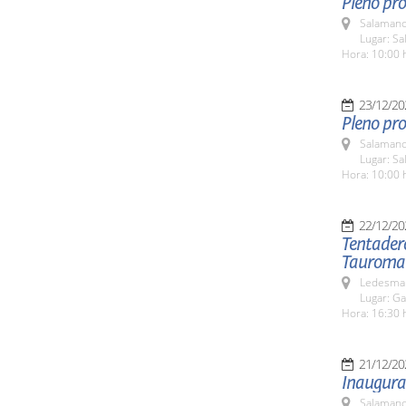
Pleno pro
Salamanc
Lugar: Sa
Hora: 10:00 
23/12/20
Pleno pro
Salamanc
Lugar: Sa
Hora: 10:00 
22/12/20
Tentadero
Tauroma
Ledesma 
Lugar: G
Hora: 16:30 
21/12/20
Inaugurac
Salamanc