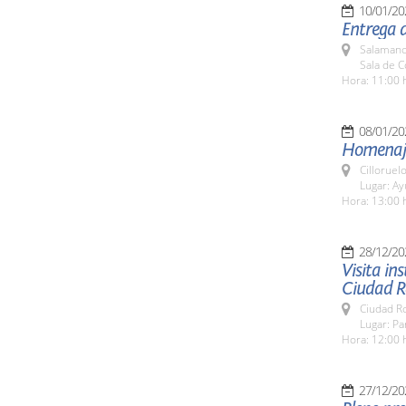
10/01/20
Entrega d
Salamanc
Sala de 
Hora: 11:00 
08/01/20
Homenaje 
Cilloruel
Lugar: A
Hora: 13:00 
28/12/20
Visita in
Ciudad R
Ciudad R
Lugar: P
Hora: 12:00 
27/12/20