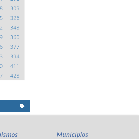
8
309
5
326
2
343
9
360
6
377
3
394
0
411
7
428
nismos
Municipios