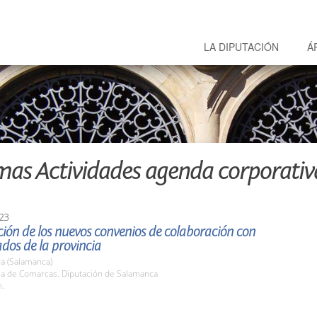
LA DIPUTACIÓN
Á
mas Actividades agenda corporativ
23
ión de los nuevos convenios de colaboración con
ados de la provincia
a (Salamanca)
ala de Comarcas. Diputación de Salamanca
h.