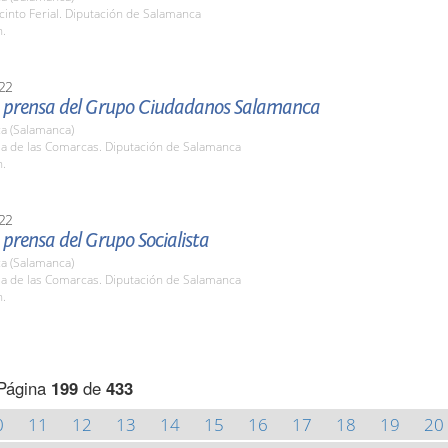
cinto Ferial. Diputación de Salamanca
h.
22
 prensa del Grupo Ciudadanos Salamanca
a (Salamanca)
la de las Comarcas. Diputación de Salamanca
h.
22
prensa del Grupo Socialista
a (Salamanca)
la de las Comarcas. Diputación de Salamanca
h.
Página
199
de
433
0
11
12
13
14
15
16
17
18
19
20