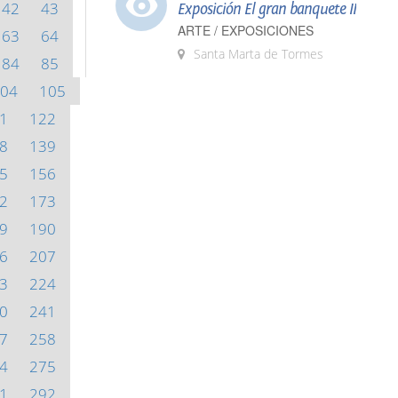
42
43
Exposición El gran banquete II
ARTE / EXPOSICIONES
63
64
Santa Marta de Tormes
84
85
04
105
1
122
8
139
5
156
2
173
9
190
6
207
3
224
0
241
7
258
4
275
1
292