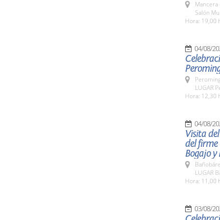
Mancera 
Salón Mu
Hora: 19,00 
04/08/20
Celebraci
Peroming
Peroming
LUGAR P
Hora: 12,30 
04/08/20
Visita de
del firme
Bogajo y
Bañobáre
LUGAR B
Hora: 11,00 
03/08/20
Celebraci