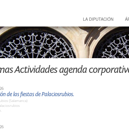
LA DIPUTACIÓN
Á
mas Actividades agenda corporativ
26
ón de las fiestas de Palaciosrubios.
ubios (Salamanca)
laciosrubios
h.
26