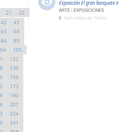
Exposición El gran banquete II
ARTE / EXPOSICIONES
21
22
Santa Marta de Tormes
42
43
63
64
84
85
04
105
1
122
8
139
5
156
2
173
9
190
6
207
3
224
0
241
7
258