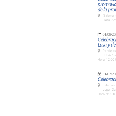
promovida
de la pro
(Salaman
Hora: 22:
01/08/20
Celebraci
Lusa y de
Peralejos
LUGAR Pe
Hora: 12:00 
31/07/20
Celebraci
Salamanc
Lugar: Sa
Hora: 9:00 h