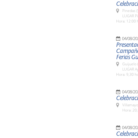
Celebraci
Pinedas 
LUGAR P
Hora: 12:00 
04/08/20
Presentac
Campaña 
Ferias Gu
Guijuelo 
LUGAR Ay
Hora: 9,30 h
04/08/20
Celebraci
Villamayo
Hora: 20
04/08/20
Celebraci