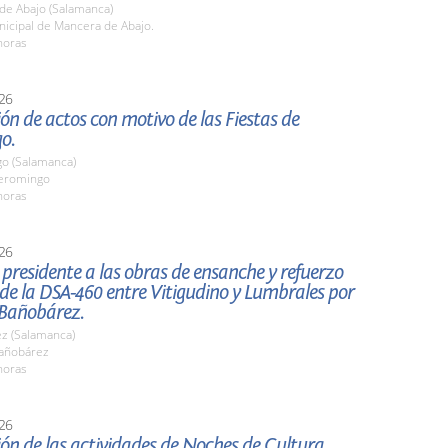
de Abajo (Salamanca)
nicipal de Mancera de Abajo.
horas
26
ón de actos con motivo de las Fiestas de
o.
o (Salamanca)
eromingo
horas
26
l presidente a las obras de ensanche y refuerzo
 de la DSA-460 entre Vitigudino y Lumbrales por
 Bañobárez.
z (Salamanca)
añobárez
horas
26
ón de las actividades de Noches de Cultura,