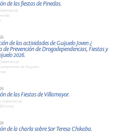
ón de las fiestas de Pinedas.
(Salamanca)
inedas
h.
26
ión de las actividades de Guijuelo Joven ¿
de Prevención de Drogodependencias, Fiestas y
ijuelo 2026.
(Salamanca)
untamiento de Guijuelo
oras
26
ón de las Fiestas de Villamayor.
r (Salamanca)
,00 horas
26
ón de la charla sobre Sor Teresa Chikaba.