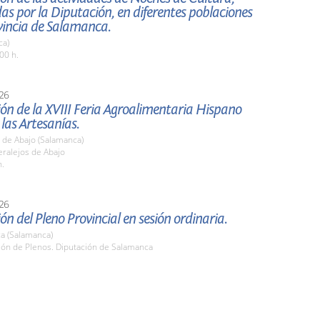
s por la Diputación, en diferentes poblaciones
vincia de Salamanca.
ca)
00 h.
26
ón de la XVIII Feria Agroalimentaria Hispano
 las Artesanías.
 de Abajo (Salamanca)
ralejos de Abajo
h.
26
ón del Pleno Provincial en sesión ordinaria.
a (Salamanca)
lón de Plenos. Diputación de Salamanca