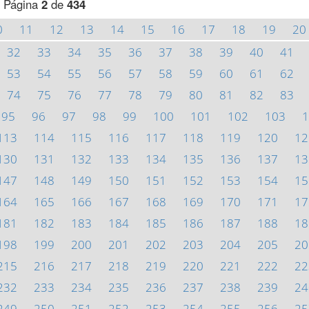
Página
2
de
434
0
11
12
13
14
15
16
17
18
19
20
32
33
34
35
36
37
38
39
40
41
53
54
55
56
57
58
59
60
61
62
74
75
76
77
78
79
80
81
82
83
95
96
97
98
99
100
101
102
103
1
113
114
115
116
117
118
119
120
12
130
131
132
133
134
135
136
137
13
147
148
149
150
151
152
153
154
15
164
165
166
167
168
169
170
171
17
181
182
183
184
185
186
187
188
18
198
199
200
201
202
203
204
205
20
215
216
217
218
219
220
221
222
22
232
233
234
235
236
237
238
239
24
249
250
251
252
253
254
255
256
25