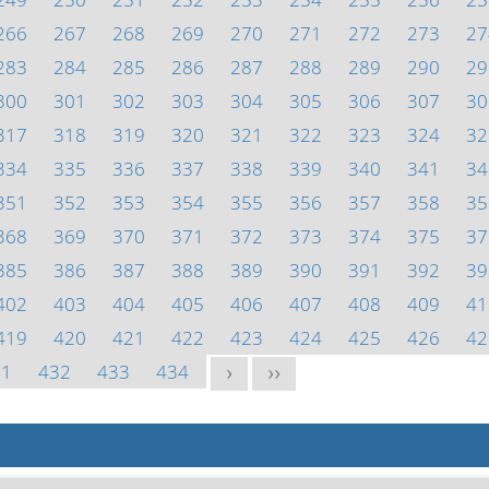
266
267
268
269
270
271
272
273
27
283
284
285
286
287
288
289
290
29
300
301
302
303
304
305
306
307
30
317
318
319
320
321
322
323
324
32
334
335
336
337
338
339
340
341
34
351
352
353
354
355
356
357
358
35
368
369
370
371
372
373
374
375
37
385
386
387
388
389
390
391
392
39
402
403
404
405
406
407
408
409
41
419
420
421
422
423
424
425
426
42
31
432
433
434
>
>>