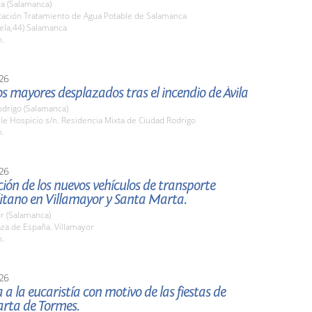
a (Salamanca)
stación Tratamiento de Agua Potable de Salamanca
ela,44) Salamanca
h.
26
los mayores desplazados tras el incendio de Ávila
odrigo (Salamanca)
lle Hospicio s/n. Residencia Mixta de Ciudad Rodrigo
h.
26
ión de los nuevos vehículos de transporte
itano en Villamayor y Santa Marta.
r (Salamanca)
aza de España. Villamayor
h.
26
a a la eucaristía con motivo de las fiestas de
rta de Tormes.