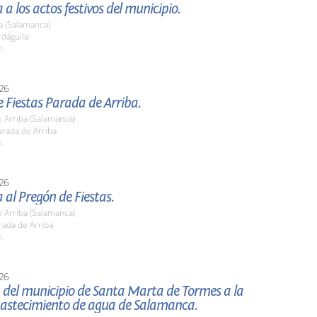
 a los actos festivos del municipio.
a (Salamanca)
rdáguila
h.
26
 Fiestas Parada de Arriba.
 Arriba (Salamanca)
rada de Arriba
h.
26
a al Pregón de Fiestas.
 Arriba (Salamanca)
rada de Arriba
h.
26
 del municipio de Santa Marta de Tormes a la
bastecimiento de agua de Salamanca.