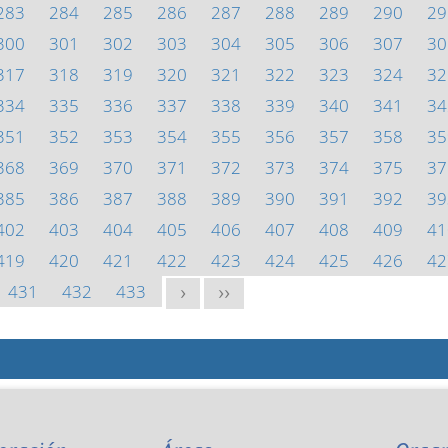
283
284
285
286
287
288
289
290
29
300
301
302
303
304
305
306
307
30
317
318
319
320
321
322
323
324
32
334
335
336
337
338
339
340
341
34
351
352
353
354
355
356
357
358
35
368
369
370
371
372
373
374
375
37
385
386
387
388
389
390
391
392
39
402
403
404
405
406
407
408
409
41
419
420
421
422
423
424
425
426
42
431
432
433
>
>>