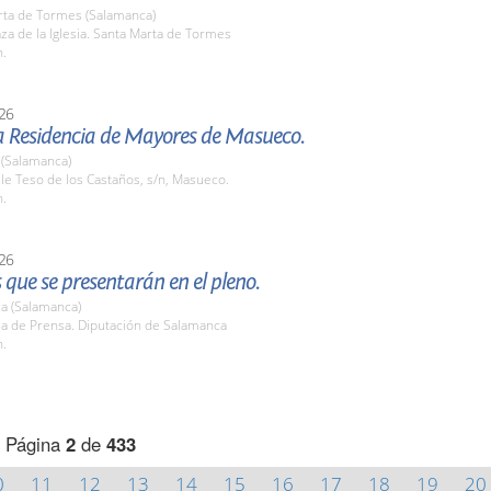
rta de Tormes (Salamanca)
aza de la Iglesia. Santa Marta de Tormes
h.
26
la Residencia de Mayores de Masueco.
(Salamanca)
lle Teso de los Castaños, s/n, Masueco.
h.
26
que se presentarán en el pleno.
a (Salamanca)
la de Prensa. Diputación de Salamanca
h.
Página
2
de
433
0
11
12
13
14
15
16
17
18
19
20