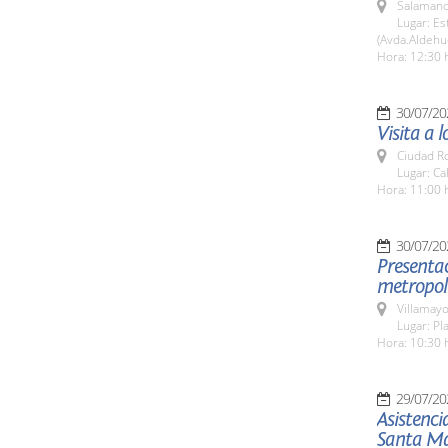
Salamanc
Lugar: E
(Avda.Aldehu
Hora: 12:30 
30/07/20
Visita a 
Ciudad R
Lugar: Ca
Hora: 11:00 
30/07/20
Presentac
metropol
Villamayo
Lugar: Pl
Hora: 10:30 
29/07/20
Asistenci
Santa Ma