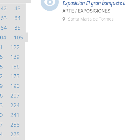
Exposición El gran banquete II
42
43
ARTE / EXPOSICIONES
63
64
Santa Marta de Tormes
84
85
04
105
1
122
8
139
5
156
2
173
9
190
6
207
3
224
0
241
7
258
4
275