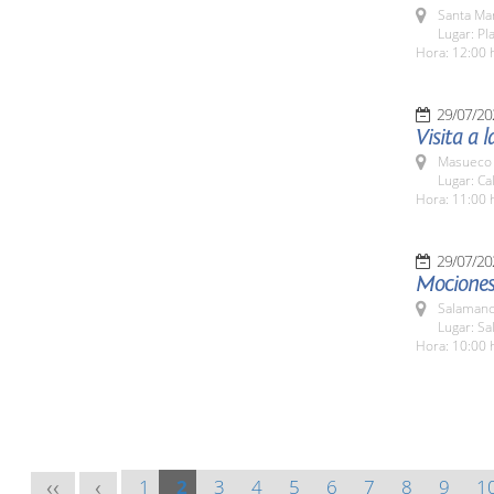
Santa Ma
Lugar: Pl
Hora: 12:00 
29/07/20
Visita a 
Masueco 
Lugar: Ca
Hora: 11:00 
29/07/20
Mociones 
Salamanc
Lugar: Sa
Hora: 10:00 
1
2
3
4
5
6
7
8
9
1
<<
<