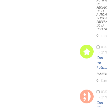
ACTIVI
DE
PROMO
DE LA
AUTON
PERSON
PREVE
DE LA
DEPEN
Led
09/
31/
Const
mi
Futuro
FAMILI
Tam
09/
31/
Const