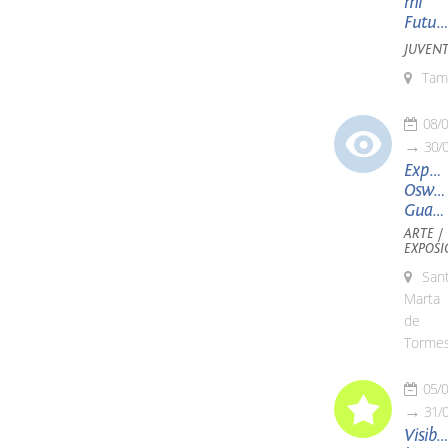
mi
Futuro
JUVEN
Tam
08/
30/
Exposi
Oswal
Guayasamín
ARTE /
EXPOSI
San
Marta
de
Torme
05/
31/
Visibil