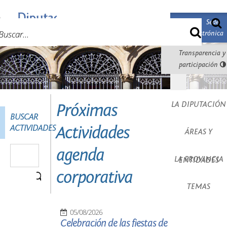
Sede
Electrónica
Transparencia y
participación
Toggle
navigation
LA DIPUTACIÓN
Próximas
BUSCAR
ACTIVIDADES
Actividades
ÁREAS Y
agenda
LA PROVINCIA
ENTIDADES
corporativa
TEMAS
05/08/2026
Celebración de las fiestas de