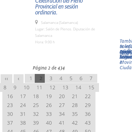
Celebración del Pleno
Provincial en sesión
ordinaria.
Salamanca (Salamanca)
Lugar: Salón de Plenos. Diputación de
Salamanca
Tamb
Hora: 9:00 h
Boletí
te in
Lonja
Oficia
- 012 
Ayuda
Perfil
Queja
Infor
Sala
la
Atenc
Subve
contr
Suger
Provi
al
Ciud
Página
2
de
434
1
2
3
4
5
6
7
<<
<
8
9
10
11
12
13
14
15
16
17
18
19
20
21
22
23
24
25
26
27
28
29
30
31
32
33
34
35
36
37
38
39
40
41
42
43
44
45
46
47
48
49
50