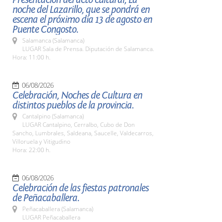
noche del Lazarillo, que se pondrá en
escena el próximo día 13 de agosto en
Puente Congosto.
Salamanca (Salamanca)
LUGAR Sala de Prensa. Diputación de Salamanca.
Hora: 11:00 h.
06/08/2026
Celebración, Noches de Cultura en
distintos pueblos de la provincia.
Cantalpino (Salamanca)
LUGAR Cantalpino, Cerralbo, Cubo de Don
Sancho, Lumbrales, Saldeana, Saucelle, Valdecarros,
Villoruela y Vitigudino
Hora: 22:00 h.
06/08/2026
Celebración de las fiestas patronales
de Peñacaballera.
Peñacaballera (Salamanca)
LUGAR Peñacaballera