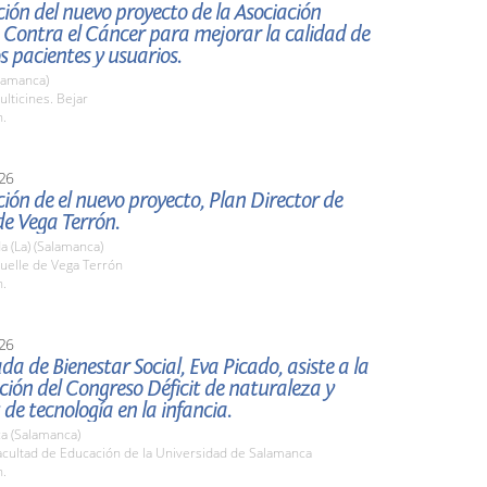
ión del nuevo proyecto de la Asociación
 Contra el Cáncer para mejorar la calidad de
os pacientes y usuarios.
lamanca)
lticines. Bejar
h.
26
ión de el nuevo proyecto, Plan Director de
e Vega Terrón.
 (La) (Salamanca)
elle de Vega Terrón
h.
26
da de Bienestar Social, Eva Picado, asiste a la
ión del Congreso Déficit de naturaleza y
 de tecnología en la infancia.
a (Salamanca)
cultad de Educación de la Universidad de Salamanca
h.