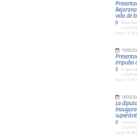
Presentac
Bejarana
vida de l
Béjar (Sa
LUGAR Mu
Hora: 19:30 
19/05/20
Presentac
Impulso d
Fregeneda
LUGAR Mu
Hora: 11:30 
18/05/20
La diputa
inaugurac
superávit
Salamanc
LUGAR Fa
Hora: 16:30 