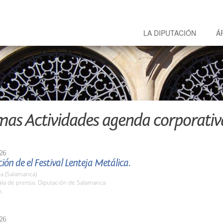
LA DIPUTACIÓN
Á
mas Actividades agenda corporativ
26
ión de el Festival Lenteja Metálica.
a (Salamanca)
la de prensa. Diputación de Salamanca
h.
26