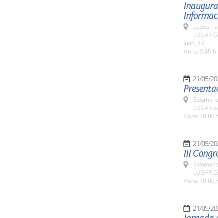
Inaugurac
Informaci
Ledesma 
LUGAR Ce
Juan, 17
Hora: 9:45 h.
21/05/20
Presentac
Salamanc
LUGAR Sa
Hora: 20:00 
21/05/20
III Congr
Salamanc
LUGAR Co
Hora: 10:00 
21/05/20