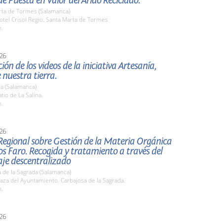
e Puesta en Valor del Árido Reciclado.
rta de Tormes (Salamanca)
tel Crisol Regio. Santa Marta de Tormes
h.
26
ión de los videos de la iniciativa Artesanía,
 nuestra tierra.
a (Salamanca)
io de La Salina.
h.
26
Regional sobre Gestión de la Materia Orgánica
s Faro. Recogida y tratamiento a través del
je descentralizado
 de la Sagrada (Salamanca)
za del Ayuntamiento. Carbajosa de la Sagrada.
h.
26