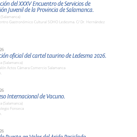
ión del XXXV Encuentro de Servicios de
ón Juvenil de la Provincia de Salamanca.
(Salamanca)
ntro Gastronómico Cultural SOHO Ledesma. C/ Dr. Hernández
26
ión oficial del cartel taurino de Ledesma 2026.
a (Salamanca)
lón Actos Cámara Comercio Salamanca
h.
26
eso Internacional de Vacuno.
a (Salamanca)
legio Fonseca
h.
26