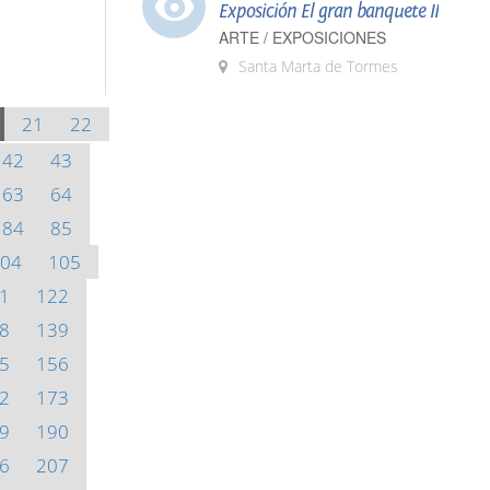
Exposición El gran banquete II
ARTE / EXPOSICIONES
Santa Marta de Tormes
21
22
42
43
63
64
84
85
04
105
1
122
8
139
5
156
2
173
9
190
6
207