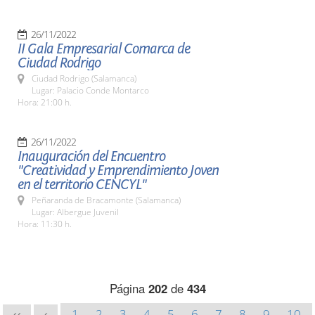
26/11/2022
II Gala Empresarial Comarca de
Ciudad Rodrigo
Ciudad Rodrigo (Salamanca)
Lugar: Palacio Conde Montarco
Hora: 21:00 h.
26/11/2022
Inauguración del Encuentro
"Creatividad y Emprendimiento Joven
en el territorio CENCYL"
Peñaranda de Bracamonte (Salamanca)
Lugar: Albergue Juvenil
Hora: 11:30 h.
Página
202
de
434
1
2
3
4
5
6
7
8
9
10