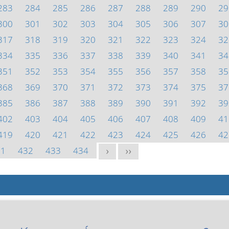
283
284
285
286
287
288
289
290
29
300
301
302
303
304
305
306
307
30
317
318
319
320
321
322
323
324
32
334
335
336
337
338
339
340
341
34
351
352
353
354
355
356
357
358
35
368
369
370
371
372
373
374
375
37
385
386
387
388
389
390
391
392
39
402
403
404
405
406
407
408
409
41
419
420
421
422
423
424
425
426
42
31
432
433
434
>
>>