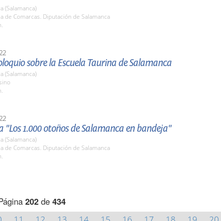
a (Salamanca)
ala de Comarcas. Diputación de Salamanca
h.
22
oloquio sobre la Escuela Taurina de Salamanca
a (Salamanca)
sino
h.
22
 "Los 1.000 otoños de Salamanca en bandeja"
a (Salamanca)
ala de Comarcas. Diputación de Salamanca
h.
Página
202
de
434
0
11
12
13
14
15
16
17
18
19
20