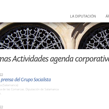
LA DIPUTACIÓN
Á
mas Actividades agenda corporativ
22
prensa del Grupo Socialista
a (Salamanca)
la de las Comarcas. Diputación de Salamanca
h.
22