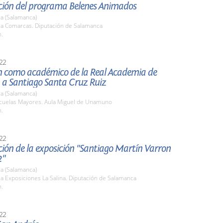
ción del programa Belenes Animados
a (Salamanca)
ala Comarcas. Diputación de Salamanca
h.
22
n como académico de la Real Academia de
 a Santiago Santa Cruz Ruiz
a (Salamanca)
scuelas Mayores. Aula Miguel de Unamuno
h.
22
ión de la exposición "Santiago Martín Varron
2"
a (Salamanca)
la Exposiciones La Salina. Diputación de Salamanca
h.
22