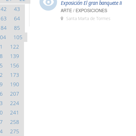
Exposición El gran banquete II
42
43
ARTE / EXPOSICIONES
63
64
Santa Marta de Tormes
84
85
04
105
1
122
8
139
5
156
2
173
9
190
6
207
3
224
0
241
7
258
4
275