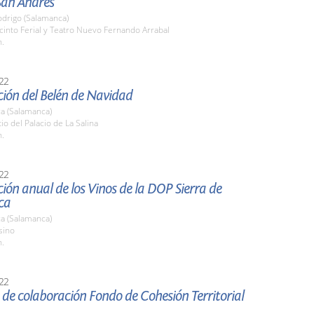
San Andrés
odrigo (Salamanca)
cinto Ferial y Teatro Nuevo Fernando Arrabal
h.
22
ión del Belén de Navidad
a (Salamanca)
tio del Palacio de La Salina
h.
22
ión anual de los Vinos de la DOP Sierra de
ca
a (Salamanca)
sino
h.
22
de colaboración Fondo de Cohesión Territorial