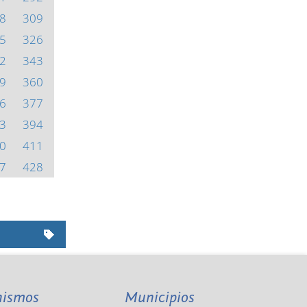
8
309
5
326
2
343
9
360
6
377
3
394
0
411
7
428
nismos
Municipios