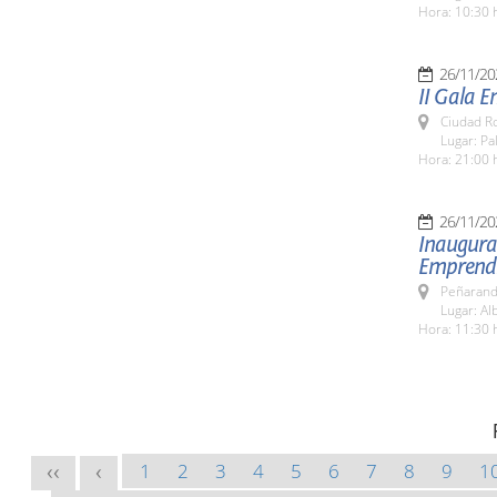
Hora: 10:30 
26/11/20
II Gala 
Ciudad R
Lugar: P
Hora: 21:00 
26/11/20
Inaugurac
Emprendi
Peñarand
Lugar: Al
Hora: 11:30 
1
2
3
4
5
6
7
8
9
1
<<
<