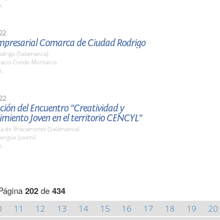
h.
22
Empresarial Comarca de Ciudad Rodrigo
odrigo (Salamanca)
alacio Conde Montarco
h.
22
ión del Encuentro "Creatividad y
miento Joven en el territorio CENCYL"
a de Bracamonte (Salamanca)
bergue Juvenil
h.
Página
202
de
434
0
11
12
13
14
15
16
17
18
19
20