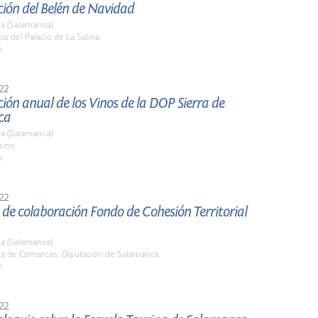
ión del Belén de Navidad
a (Salamanca)
tio del Palacio de La Salina
h.
22
ión anual de los Vinos de la DOP Sierra de
ca
a (Salamanca)
sino
h.
22
de colaboración Fondo de Cohesión Territorial
a (Salamanca)
ala de Comarcas. Diputación de Salamanca
h.
22