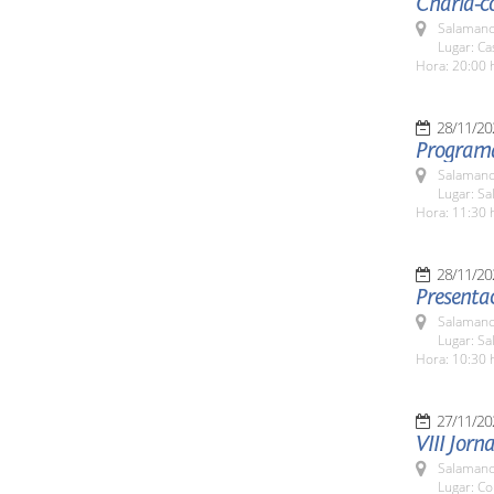
Charla-c
Salamanc
Lugar: Ca
Hora: 20:00 
28/11/20
Programa
Salamanc
Lugar: S
Hora: 11:30 
28/11/20
Presentac
Salamanc
Lugar: S
Hora: 10:30 
27/11/20
VIII Jorn
Salamanc
Lugar: C