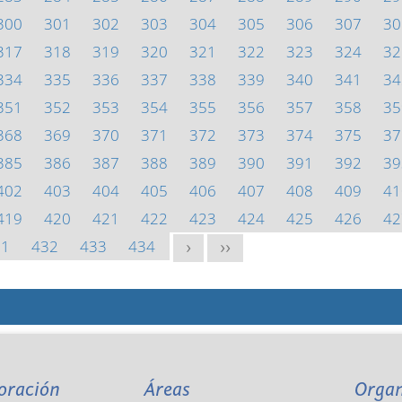
300
301
302
303
304
305
306
307
30
317
318
319
320
321
322
323
324
32
334
335
336
337
338
339
340
341
34
351
352
353
354
355
356
357
358
35
368
369
370
371
372
373
374
375
37
385
386
387
388
389
390
391
392
39
402
403
404
405
406
407
408
409
41
419
420
421
422
423
424
425
426
42
31
432
433
434
>
>>
oración
Áreas
Orga