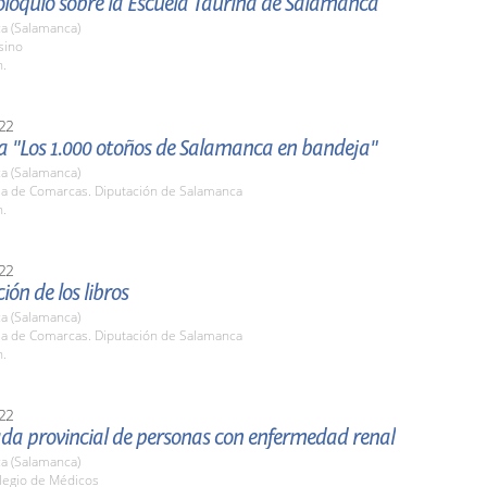
oloquio sobre la Escuela Taurina de Salamanca
a (Salamanca)
sino
h.
22
 "Los 1.000 otoños de Salamanca en bandeja"
a (Salamanca)
ala de Comarcas. Diputación de Salamanca
h.
22
ión de los libros
a (Salamanca)
ala de Comarcas. Diputación de Salamanca
h.
22
ada provincial de personas con enfermedad renal
a (Salamanca)
olegio de Médicos