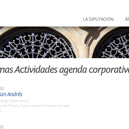
LA DIPUTACIÓN
Á
mas Actividades agenda corporativ
22
San Andrés
odrigo (Salamanca)
cinto Ferial y Teatro Nuevo Fernando Arrabal
h.
22