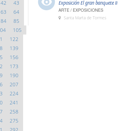
42
43
Exposición El gran banquete II
ARTE / EXPOSICIONES
63
64
Santa Marta de Tormes
84
85
04
105
1
122
8
139
5
156
2
173
9
190
6
207
3
224
0
241
7
258
4
275
1
292