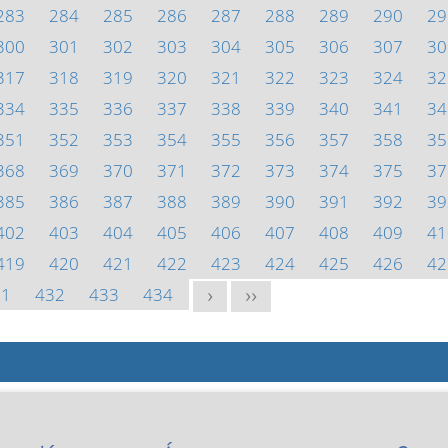
283
284
285
286
287
288
289
290
29
300
301
302
303
304
305
306
307
30
317
318
319
320
321
322
323
324
32
334
335
336
337
338
339
340
341
34
351
352
353
354
355
356
357
358
35
368
369
370
371
372
373
374
375
37
385
386
387
388
389
390
391
392
39
402
403
404
405
406
407
408
409
41
419
420
421
422
423
424
425
426
42
31
432
433
434
>
>>