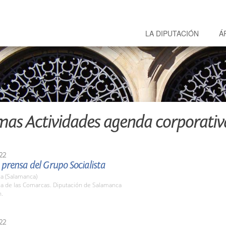
LA DIPUTACIÓN
Á
mas Actividades agenda corporativ
22
prensa del Grupo Socialista
a (Salamanca)
la de las Comarcas. Diputación de Salamanca
h.
22