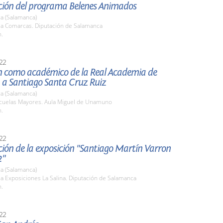
ción del programa Belenes Animados
a (Salamanca)
ala Comarcas. Diputación de Salamanca
h.
22
n como académico de la Real Academia de
 a Santiago Santa Cruz Ruiz
a (Salamanca)
scuelas Mayores. Aula Miguel de Unamuno
h.
22
ión de la exposición "Santiago Martín Varron
2"
a (Salamanca)
la Exposiciones La Salina. Diputación de Salamanca
h.
22