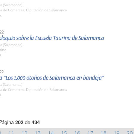
a (Salamanca)
ala de Comarcas. Diputación de Salamanca
h.
22
oloquio sobre la Escuela Taurina de Salamanca
a (Salamanca)
sino
h.
22
 "Los 1.000 otoños de Salamanca en bandeja"
a (Salamanca)
ala de Comarcas. Diputación de Salamanca
h.
Página
202
de
434
0
11
12
13
14
15
16
17
18
19
20