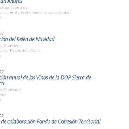
San Andrés
odrigo (Salamanca)
cinto Ferial y Teatro Nuevo Fernando Arrabal
h.
22
ión del Belén de Navidad
a (Salamanca)
tio del Palacio de La Salina
h.
22
ión anual de los Vinos de la DOP Sierra de
ca
a (Salamanca)
sino
h.
22
de colaboración Fondo de Cohesión Territorial