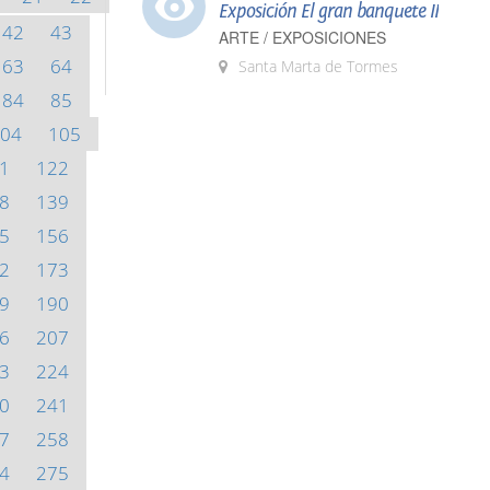
Exposición El gran banquete II
42
43
ARTE / EXPOSICIONES
63
64
Santa Marta de Tormes
84
85
04
105
1
122
8
139
5
156
2
173
9
190
6
207
3
224
0
241
7
258
4
275