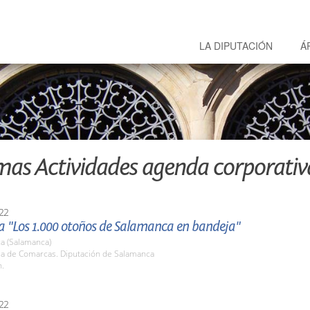
LA DIPUTACIÓN
Á
mas Actividades agenda corporativ
22
 "Los 1.000 otoños de Salamanca en bandeja"
a (Salamanca)
ala de Comarcas. Diputación de Salamanca
h.
22