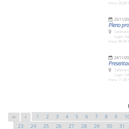
Hora: 20:00 
25/11/20
Pleno pro
Salamanc
Lugar: Sa
Hora: 09:30 
24/11/20
Presentac
Salamanc
Lugar: Sa
Hora: 11:30 
1
2
3
4
5
6
7
8
9
1
<<
<
23
24
25
26
27
28
29
30
31