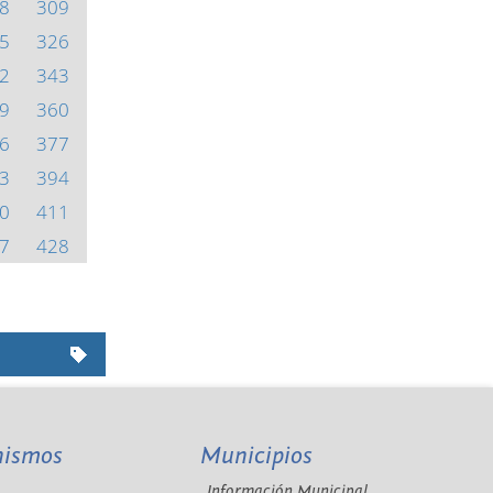
8
309
5
326
2
343
9
360
6
377
3
394
0
411
7
428
nismos
Municipios
Información Municipal