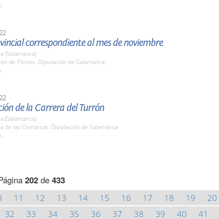
h.
22
vincial correspondiente al mes de noviembre
a (Salamanca)
lón de Plenos. Diputación de Salamanca
h.
22
ión de la Carrera del Turrón
a (Salamanca)
la de las Comarcas. Diputación de Salamanca
h.
Página
202
de
433
0
11
12
13
14
15
16
17
18
19
20
32
33
34
35
36
37
38
39
40
41