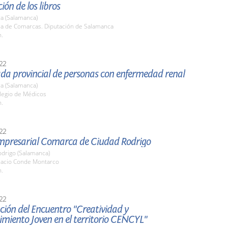
ión de los libros
a (Salamanca)
ala de Comarcas. Diputación de Salamanca
h.
22
ada provincial de personas con enfermedad renal
a (Salamanca)
olegio de Médicos
h.
22
Empresarial Comarca de Ciudad Rodrigo
odrigo (Salamanca)
alacio Conde Montarco
h.
22
ión del Encuentro "Creatividad y
miento Joven en el territorio CENCYL"