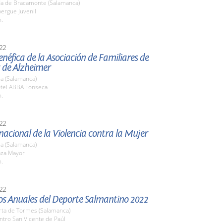
a de Bracamonte (Salamanca)
bergue Juvenil
h.
22
néfica de la Asociación de Familiares de
 de Alzheimer
a (Salamanca)
otel ABBA Fonseca
h.
22
nacional de la Violencia contra la Mujer
a (Salamanca)
aza Mayor
h.
22
os Anuales del Deporte Salmantino 2022
rta de Tormes (Salamanca)
ntro San Vicente de Paúl