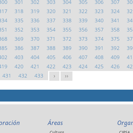
300
301
302
303
304
305
306
307
30
317
318
319
320
321
322
323
324
32
334
335
336
337
338
339
340
341
34
351
352
353
354
355
356
357
358
35
368
369
370
371
372
373
374
375
37
385
386
387
388
389
390
391
392
39
402
403
404
405
406
407
408
409
41
419
420
421
422
423
424
425
426
42
431
432
433
>
>>
oración
Áreas
Orga
Cultura
CIPSA