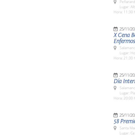
Peñarand
Lugar: Al
Hora: 11:30 
25/11/20
X Cena Be
Enfermos
Salamanc
Lugar: H
Hora: 21:30 
25/11/20
Día Inter
Salamanc
Lugar: Pl
Hora: 20:00 
25/11/20
58 Premi
Santa Ma
Lugar: Ce