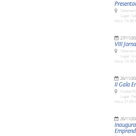
Presentac
Salamanc
Lugar: S
Hora: 10:30 
27/11/20
VIII Jorn
Salamanc
Lugar: C
Hora: 10:30 
26/11/20
II Gala 
Ciudad R
Lugar: P
Hora: 21:00 
26/11/20
Inaugurac
Emprendi