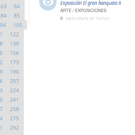
Exposición El gran banquete II
63
64
ARTE / EXPOSICIONES
84
85
Santa Marta de Tormes
04
105
1
122
8
139
5
156
2
173
9
190
6
207
3
224
0
241
7
258
4
275
1
292