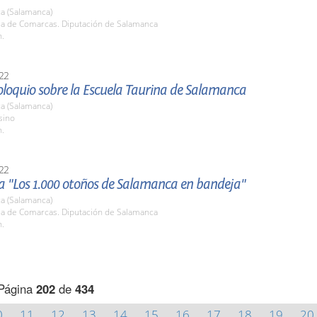
a (Salamanca)
ala de Comarcas. Diputación de Salamanca
h.
22
oloquio sobre la Escuela Taurina de Salamanca
a (Salamanca)
sino
h.
22
 "Los 1.000 otoños de Salamanca en bandeja"
a (Salamanca)
ala de Comarcas. Diputación de Salamanca
h.
Página
202
de
434
0
11
12
13
14
15
16
17
18
19
20