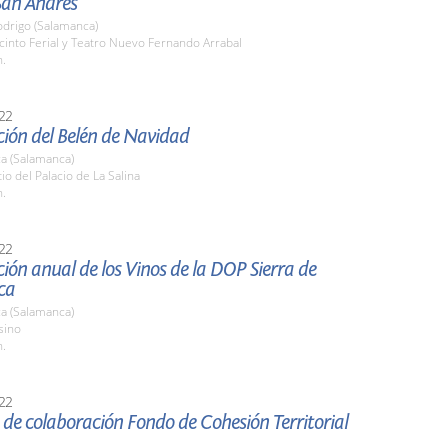
San Andrés
odrigo (Salamanca)
cinto Ferial y Teatro Nuevo Fernando Arrabal
h.
22
ión del Belén de Navidad
a (Salamanca)
tio del Palacio de La Salina
h.
22
ión anual de los Vinos de la DOP Sierra de
ca
a (Salamanca)
sino
h.
22
de colaboración Fondo de Cohesión Territorial