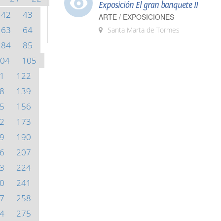
Exposición El gran banquete II
42
43
ARTE / EXPOSICIONES
63
64
Santa Marta de Tormes
84
85
04
105
1
122
8
139
5
156
2
173
9
190
6
207
3
224
0
241
7
258
4
275