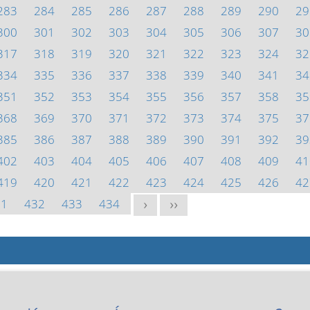
283
284
285
286
287
288
289
290
29
300
301
302
303
304
305
306
307
30
317
318
319
320
321
322
323
324
32
334
335
336
337
338
339
340
341
34
351
352
353
354
355
356
357
358
35
368
369
370
371
372
373
374
375
37
385
386
387
388
389
390
391
392
39
402
403
404
405
406
407
408
409
41
419
420
421
422
423
424
425
426
42
31
432
433
434
>
>>