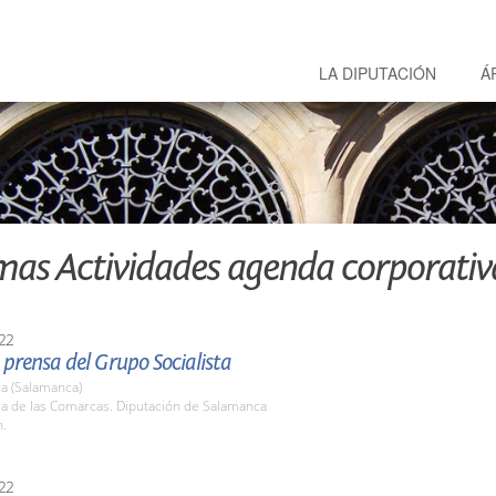
LA DIPUTACIÓN
Á
mas Actividades agenda corporativ
22
prensa del Grupo Socialista
a (Salamanca)
la de las Comarcas. Diputación de Salamanca
h.
22