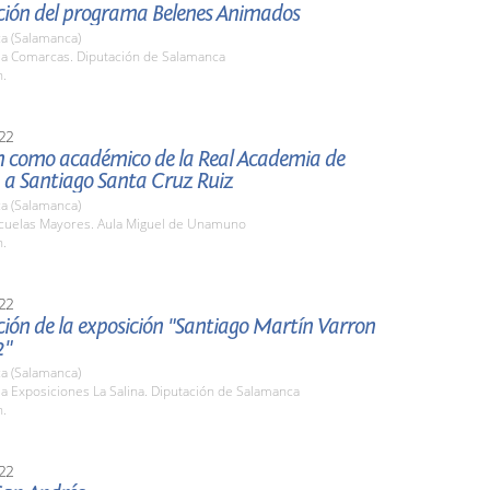
ción del programa Belenes Animados
a (Salamanca)
ala Comarcas. Diputación de Salamanca
h.
22
n como académico de la Real Academia de
 a Santiago Santa Cruz Ruiz
a (Salamanca)
scuelas Mayores. Aula Miguel de Unamuno
h.
22
ión de la exposición "Santiago Martín Varron
2"
a (Salamanca)
la Exposiciones La Salina. Diputación de Salamanca
h.
22