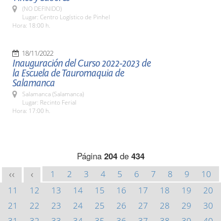
(NO DEFINIDO)
Lugar: Centro Logístico de Pinhel
Hora: 18:00 h.
18/11/2022
Inauguración del Curso 2022-2023 de
la Escuela de Tauromaquia de
Salamanca
Salamanca (Salamanca)
Lugar: Recinto Ferial
Hora: 17:00 h.
Página
204
de
434
1
2
3
4
5
6
7
8
9
10
<<
<
11
12
13
14
15
16
17
18
19
20
21
22
23
24
25
26
27
28
29
30
31
32
33
34
35
36
37
38
39
40