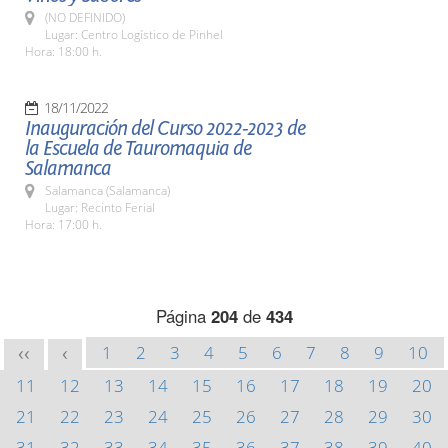
(NO DEFINIDO)
Lugar: Centro Logístico de Pinhel
Hora: 18:00 h.
18/11/2022
Inauguración del Curso 2022-2023 de
la Escuela de Tauromaquia de
Salamanca
Salamanca (Salamanca)
Lugar: Recinto Ferial
Hora: 17:00 h.
Página
204
de
434
1
2
3
4
5
6
7
8
9
10
<<
<
11
12
13
14
15
16
17
18
19
20
21
22
23
24
25
26
27
28
29
30
31
32
33
34
35
36
37
38
39
40