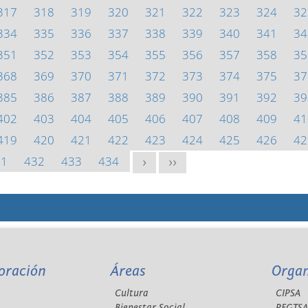
317
318
319
320
321
322
323
324
32
334
335
336
337
338
339
340
341
34
351
352
353
354
355
356
357
358
35
368
369
370
371
372
373
374
375
37
385
386
387
388
389
390
391
392
39
402
403
404
405
406
407
408
409
41
419
420
421
422
423
424
425
426
42
31
432
433
434
>
>>
oración
Áreas
Orga
Cultura
CIPSA
Bienestar Social
REGTS