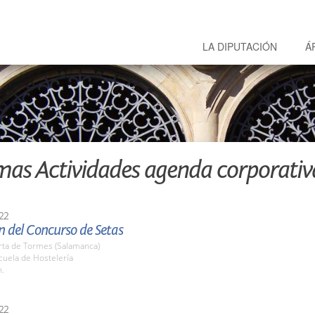
LA DIPUTACIÓN
Á
mas Actividades agenda corporativ
22
ón del Concurso de Setas
rta de Tormes (Salamanca)
cuela de Hostelería
h.
22