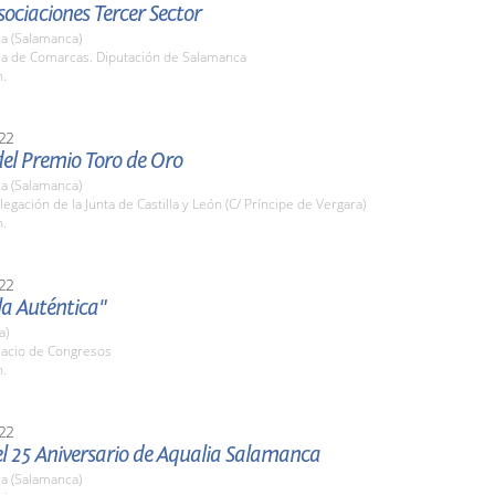
ociaciones Tercer Sector
a (Salamanca)
ala de Comarcas. Diputación de Salamanca
h.
22
el Premio Toro de Oro
a (Salamanca)
legación de la Junta de Castilla y León (C/ Príncipe de Vergara)
h.
22
la Auténtica"
a)
lacio de Congresos
h.
22
l 25 Aniversario de Aqualia Salamanca
a (Salamanca)