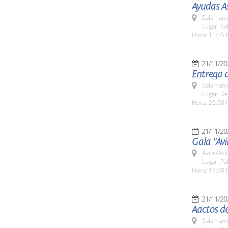
Ayudas As
Salamanc
Lugar: S
Hora: 11:15 
21/11/20
Entrega d
Salamanc
Lugar: De
Hora: 20:00 
21/11/20
Gala "Ávi
Ávila (Ávil
Lugar: Pa
Hora: 19:00 
21/11/20
Aactos de
Salamanc