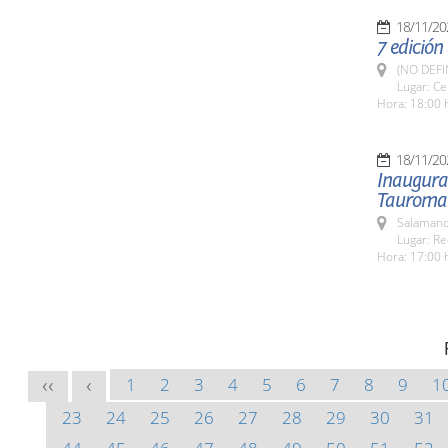
18/11/20
7 edición
(NO DEFI
Lugar: Ce
Hora: 18:00 
18/11/20
Inaugurac
Tauroma
Salamanc
Lugar: Re
Hora: 17:00 
1
2
3
4
5
6
7
8
9
1
<<
<
23
24
25
26
27
28
29
30
31