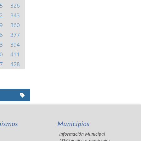
5
326
2
343
9
360
6
377
3
394
0
411
7
428
nismos
Municipios
Información Municipal
A
ATM técnica a municipios