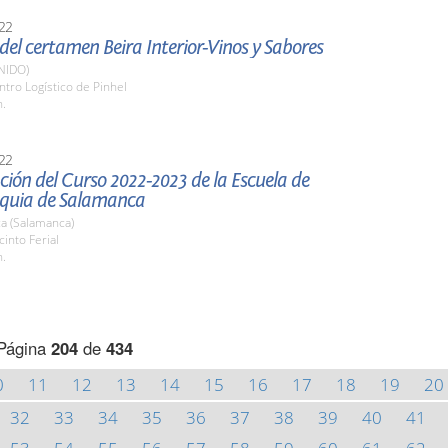
22
 del certamen Beira Interior-Vinos y Sabores
NIDO)
ntro Logístico de Pinhel
h.
22
ión del Curso 2022-2023 de la Escuela de
quia de Salamanca
a (Salamanca)
cinto Ferial
h.
Página
204
de
434
0
11
12
13
14
15
16
17
18
19
20
32
33
34
35
36
37
38
39
40
41