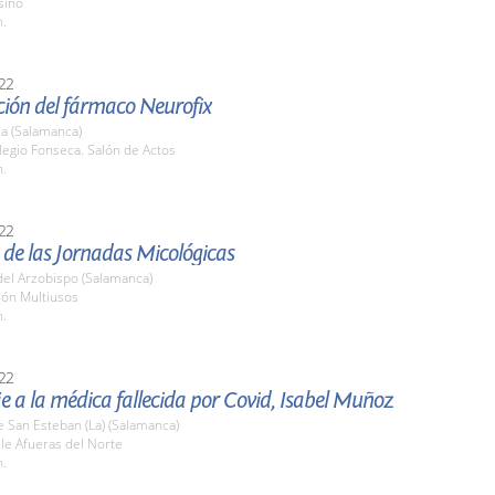
sino
h.
22
ción del fármaco Neurofix
a (Salamanca)
legio Fonseca. Salón de Actos
h.
22
de las Jornadas Micológicas
del Arzobispo (Salamanca)
lón Multiusos
h.
22
 a la médica fallecida por Covid, Isabel Muñoz
 San Esteban (La) (Salamanca)
lle Afueras del Norte
h.