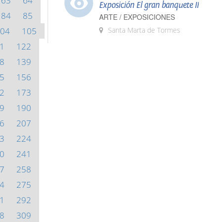
63
64
Exposición El gran banquete II
84
85
ARTE / EXPOSICIONES
04
105
Santa Marta de Tormes
1
122
8
139
5
156
2
173
9
190
6
207
3
224
0
241
7
258
4
275
1
292
8
309