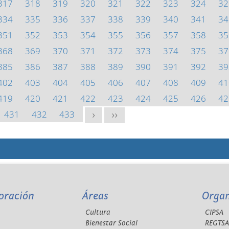
317
318
319
320
321
322
323
324
32
334
335
336
337
338
339
340
341
34
351
352
353
354
355
356
357
358
35
368
369
370
371
372
373
374
375
37
385
386
387
388
389
390
391
392
39
402
403
404
405
406
407
408
409
41
419
420
421
422
423
424
425
426
42
431
432
433
>
>>
oración
Áreas
Orga
Cultura
CIPSA
Bienestar Social
REGTS