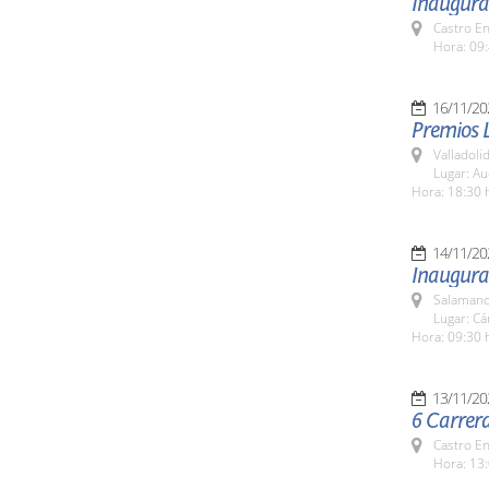
Inaugurac
Castro E
Hora: 09:
16/11/20
Premios 
Valladolid
Lugar: Au
Hora: 18:30 
14/11/20
Inaugura
Salamanc
Lugar: C
Hora: 09:30 
13/11/20
6 Carrer
Castro E
Hora: 13: