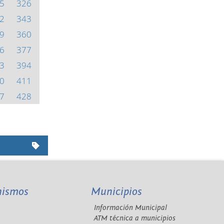
5
326
2
343
9
360
6
377
3
394
0
411
7
428
nismos
Municipios
Información Municipal
A
ATM técnica a municipios