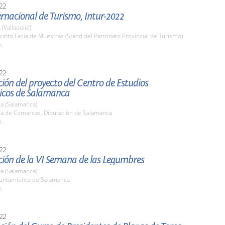
22
ernacional de Turismo, Intur-2022
 (Valladolid)
cinto Feria de Muestras (Stand del Patronato Provincial de Turismo)
h.
22
ión del proyecto del Centro de Estudios
cos de Salamanca
a (Salamanca)
ala de Comarcas. Diputación de Salamanca
h.
22
ción de la VI Semana de las Legumbres
a (Salamanca)
yuntamiento de Salamanca
h.
22