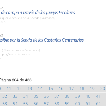
22
 de campo a través de los Juegos Escolares
nriquez Aldehuela de la Bóveda (Salamanca)
00 h.
22
sible por la Senda de los Castaños Centenarios
(El) Nava de Francia (Salamanca)
mping Sierra de Francia
h.
Página
204
de
433
0
11
12
13
14
15
16
17
18
19
20
32
33
34
35
36
37
38
39
40
41
53
54
55
56
57
58
59
60
61
62