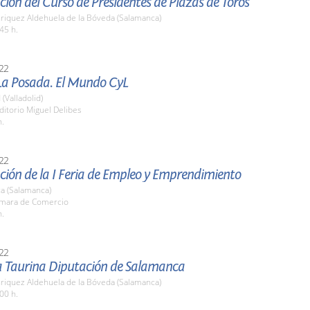
ión del Curso de Presidentes de Plazas de Toros
nriquez Aldehuela de la Bóveda (Salamanca)
45 h.
22
La Posada. El Mundo CyL
 (Valladolid)
ditorio Miguel Delibes
h.
22
ción de la I Feria de Empleo y Emprendimiento
a (Salamanca)
ámara de Comercio
h.
22
a Taurina Diputación de Salamanca
nriquez Aldehuela de la Bóveda (Salamanca)
00 h.