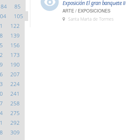
Exposición El gran banquete II
84
85
ARTE / EXPOSICIONES
04
105
Santa Marta de Tormes
1
122
8
139
5
156
2
173
9
190
6
207
3
224
0
241
7
258
4
275
1
292
8
309