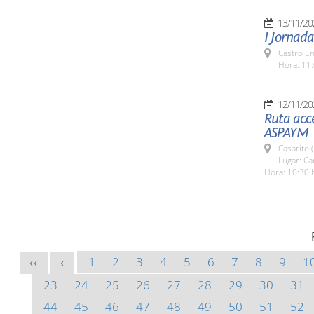
13/11/20
I Jornada
Castro E
Hora: 11:
12/11/20
Ruta acce
ASPAYM
Casarito 
Lugar: Ca
Hora: 10:30 
1
2
3
4
5
6
7
8
9
1
<<
<
23
24
25
26
27
28
29
30
31
44
45
46
47
48
49
50
51
52