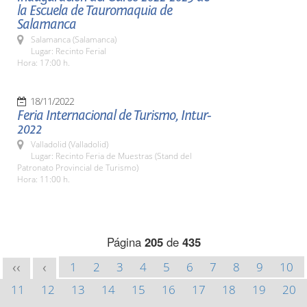
la Escuela de Tauromaquia de
Salamanca
Salamanca (Salamanca)
Lugar: Recinto Ferial
Hora: 17:00 h.
18/11/2022
Feria Internacional de Turismo, Intur-
2022
Valladolid (Valladolid)
Lugar: Recinto Feria de Muestras (Stand del
Patronato Provincial de Turismo)
Hora: 11:00 h.
Página
205
de
435
1
2
3
4
5
6
7
8
9
10
<<
<
11
12
13
14
15
16
17
18
19
20