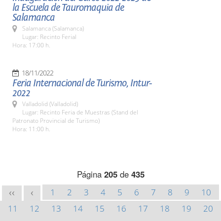
la Escuela de Tauromaquia de
Salamanca
Salamanca (Salamanca)
Lugar: Recinto Ferial
Hora: 17:00 h.
18/11/2022
Feria Internacional de Turismo, Intur-
2022
Valladolid (Valladolid)
Lugar: Recinto Feria de Muestras (Stand del
Patronato Provincial de Turismo)
Hora: 11:00 h.
Página
205
de
435
1
2
3
4
5
6
7
8
9
10
<<
<
11
12
13
14
15
16
17
18
19
20