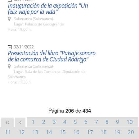
Inauguración de la exposición "Un
feliz viaje por la vida"
Salamanca (Salamanca)
Lugar: Palacio de Garcigrande
Hora: 19:00 h.
02/11/2022
Presentación del libro "Paisaje sonoro
de la comarca de Ciudad Rodrigo"
Salamanca (Salamanca)
Lugar: Sala de las Comarcas. Diputación de
Salamanca
Hora: 11:30 h.
Página
206
de
434
1
2
3
4
5
6
7
8
9
10
<<
<
11
12
13
14
15
16
17
18
19
20