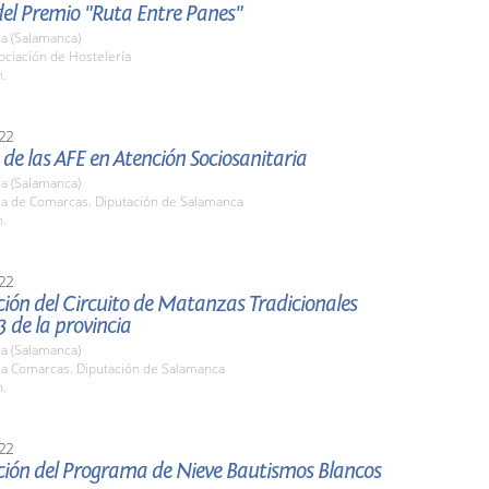
del Premio "Ruta Entre Panes"
a (Salamanca)
ociación de Hostelería
h.
22
de las AFE en Atención Sociosanitaria
a (Salamanca)
ala de Comarcas. Diputación de Salamanca
h.
22
ión del Circuito de Matanzas Tradicionales
 de la provincia
a (Salamanca)
ala Comarcas. Diputación de Salamanca
h.
22
ción del Programa de Nieve Bautismos Blancos