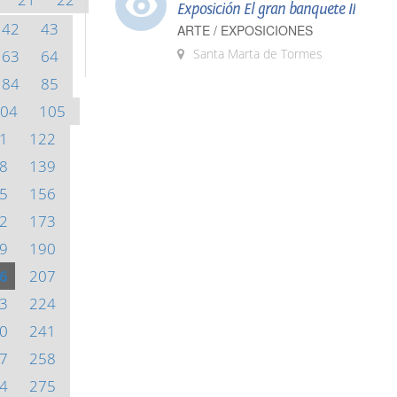
Exposición El gran banquete II
42
43
ARTE / EXPOSICIONES
Santa Marta de Tormes
63
64
84
85
04
105
1
122
8
139
5
156
2
173
9
190
6
207
3
224
0
241
7
258
4
275