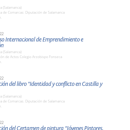
a (Salamanca)
ala de Comarcas: Diputación de Salamanca
h.
22
so Internacional de Emprendimiento e
ón
a (Salamanca)
lón de Actos Colegio Arzobispo Fonseca
h.
22
ión del libro "Identidad y conflicto en Castilla y
a (Salamanca)
ala de Comarcas. Diputación de Salamanca
h.
22
ión del Certamen de pintura "Jóvenes Pintores.