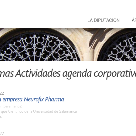
LA DIPUTACIÓN
Á
mas Actividades agenda corporativ
22
 la empresa Neurofix Pharma
r (Salamanca)
rque Científico de la Universidad de Salamanca
h.
22