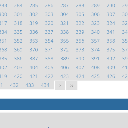
283
284
285
286
287
288
289
290
29
300
301
302
303
304
305
306
307
30
317
318
319
320
321
322
323
324
32
334
335
336
337
338
339
340
341
34
351
352
353
354
355
356
357
358
35
368
369
370
371
372
373
374
375
37
385
386
387
388
389
390
391
392
39
402
403
404
405
406
407
408
409
41
419
420
421
422
423
424
425
426
42
31
432
433
434
>
>>