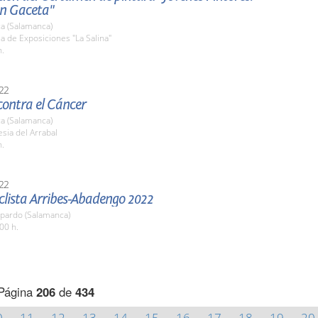
n Gaceta"
a (Salamanca)
la de Exposiciones "La Salina"
h.
22
ontra el Cáncer
a (Salamanca)
esia del Arrabal
h.
22
clista Arribes-Abadengo 2022
pardo (Salamanca)
00 h.
Página
206
de
434
0
11
12
13
14
15
16
17
18
19
20