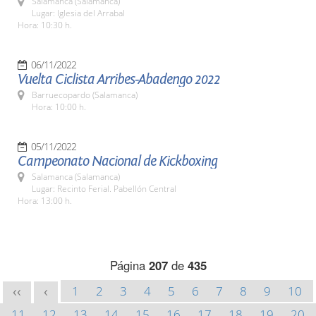
Salamanca (Salamanca)
Lugar: Iglesia del Arrabal
Hora: 10:30 h.
06/11/2022
Vuelta Ciclista Arribes-Abadengo 2022
Barruecopardo (Salamanca)
Hora: 10:00 h.
05/11/2022
Campeonato Nacional de Kickboxing
Salamanca (Salamanca)
Lugar: Recinto Ferial. Pabellón Central
Hora: 13:00 h.
Página
207
de
435
1
2
3
4
5
6
7
8
9
10
<<
<
11
12
13
14
15
16
17
18
19
20