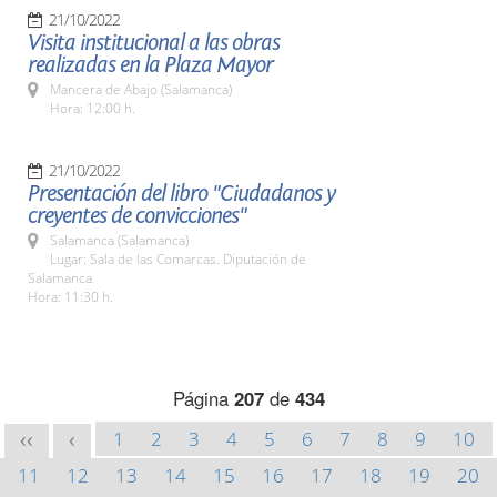
21/10/2022
Visita institucional a las obras
realizadas en la Plaza Mayor
Mancera de Abajo (Salamanca)
Hora: 12:00 h.
21/10/2022
Presentación del libro "Ciudadanos y
creyentes de convicciones"
Salamanca (Salamanca)
Lugar: Sala de las Comarcas. Diputación de
Salamanca
Hora: 11:30 h.
Página
207
de
434
1
2
3
4
5
6
7
8
9
10
<<
<
11
12
13
14
15
16
17
18
19
20