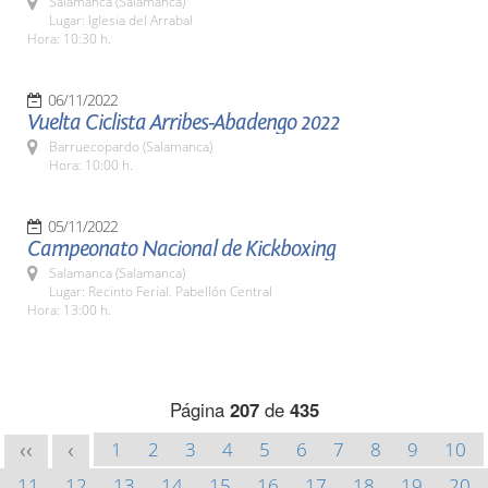
Salamanca (Salamanca)
Lugar: Iglesia del Arrabal
Hora: 10:30 h.
06/11/2022
Vuelta Ciclista Arribes-Abadengo 2022
Barruecopardo (Salamanca)
Hora: 10:00 h.
05/11/2022
Campeonato Nacional de Kickboxing
Salamanca (Salamanca)
Lugar: Recinto Ferial. Pabellón Central
Hora: 13:00 h.
Página
207
de
435
1
2
3
4
5
6
7
8
9
10
<<
<
11
12
13
14
15
16
17
18
19
20