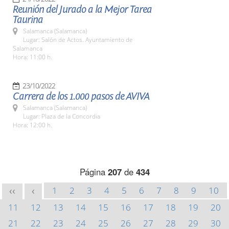
Reunión del Jurado a la Mejor Tarea
Taurina
Salamanca (Salamanca)
Lugar: Salón de Actos. Ayuntamiento de
Salamanca
Hora: 11:00 h.
23/10/2022
Carrera de los 1.000 pasos de AVIVA
Salamanca (Salamanca)
Lugar: Plaza de la Concordia
Hora: 12:00 h.
Página
207
de
434
1
2
3
4
5
6
7
8
9
10
<<
<
11
12
13
14
15
16
17
18
19
20
21
22
23
24
25
26
27
28
29
30