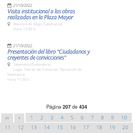
21/10/2022
Visita institucional a las obras
realizadas en la Plaza Mayor
Mancera de Abajo (Salamanca)
Hora: 12:00 h.
21/10/2022
Presentación del libro "Ciudadanos y
creyentes de convicciones"
Salamanca (Salamanca)
Lugar: Sala de las Comarcas. Diputación de
Salamanca
Hora: 11:30 h.
Página
207
de
434
1
2
3
4
5
6
7
8
9
10
<<
<
11
12
13
14
15
16
17
18
19
20