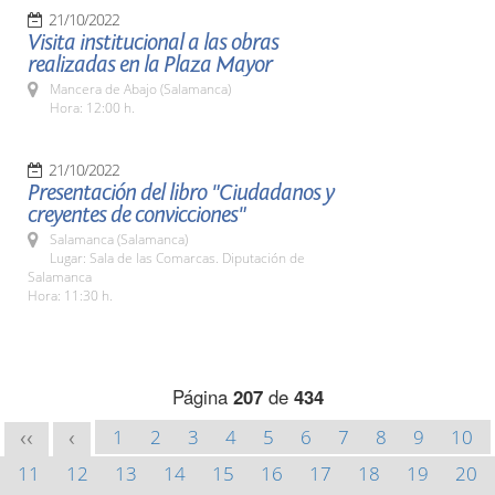
21/10/2022
Visita institucional a las obras
realizadas en la Plaza Mayor
Mancera de Abajo (Salamanca)
Hora: 12:00 h.
21/10/2022
Presentación del libro "Ciudadanos y
creyentes de convicciones"
Salamanca (Salamanca)
Lugar: Sala de las Comarcas. Diputación de
Salamanca
Hora: 11:30 h.
Página
207
de
434
1
2
3
4
5
6
7
8
9
10
<<
<
11
12
13
14
15
16
17
18
19
20