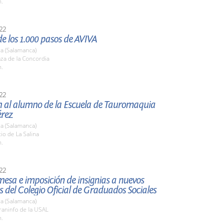
h.
22
e los 1.000 pasos de AVIVA
a (Salamanca)
aza de la Concordia
h.
22
n al alumno de la Escuela de Tauromaquia
rez
a (Salamanca)
tio de La Salina
h.
22
esa e imposición de insignias a nuevos
del Colegio Oficial de Graduados Sociales
a (Salamanca)
raninfo de la USAL
h.