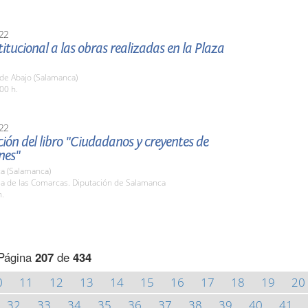
22
stitucional a las obras realizadas en la Plaza
de Abajo (Salamanca)
00 h.
22
ión del libro "Ciudadanos y creyentes de
nes"
a (Salamanca)
la de las Comarcas. Diputación de Salamanca
h.
Página
207
de
434
0
11
12
13
14
15
16
17
18
19
20
32
33
34
35
36
37
38
39
40
41