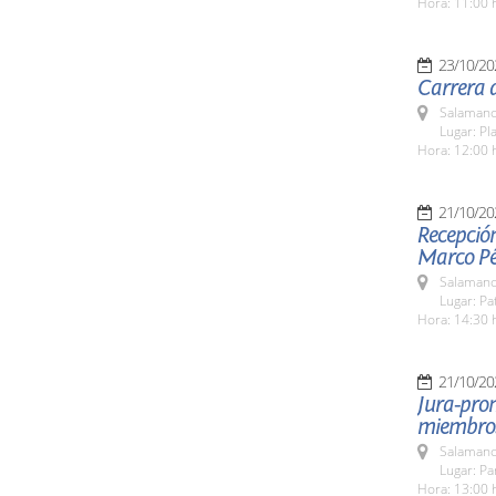
Hora: 11:00 
23/10/20
Carrera d
Salamanc
Lugar: Pl
Hora: 12:00 
21/10/20
Recepció
Marco Pé
Salamanc
Lugar: Pa
Hora: 14:30 
21/10/20
Jura-prom
miembros 
Salamanc
Lugar: Pa
Hora: 13:00 