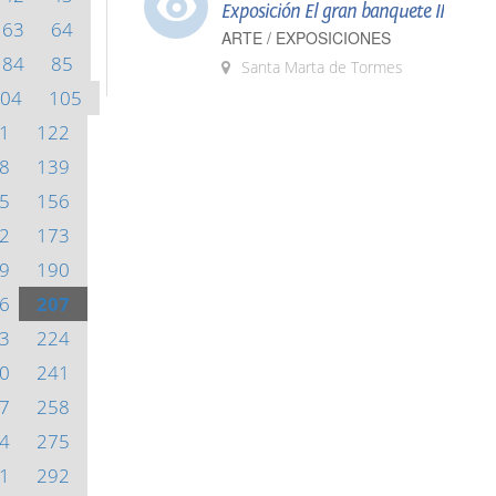
Exposición El gran banquete II
63
64
ARTE / EXPOSICIONES
84
85
Santa Marta de Tormes
04
105
1
122
8
139
5
156
2
173
9
190
6
207
3
224
0
241
7
258
4
275
1
292