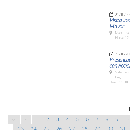
21/10/20
Visita in
Mayor
Mancera 
Hora: 12:
21/10/20
Presentac
conviccio
Salamanc
Lugar: Sa
Hora: 11:30 
1
2
3
4
5
6
7
8
9
1
<<
<
23
24
25
26
27
28
29
30
31