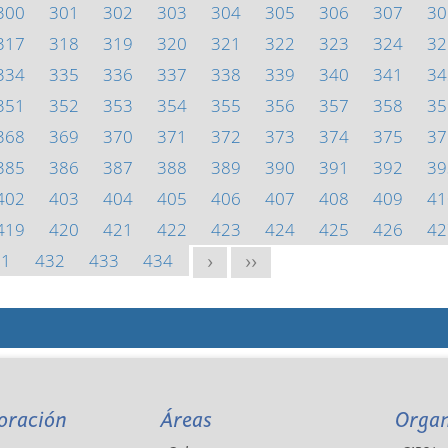
300
301
302
303
304
305
306
307
30
317
318
319
320
321
322
323
324
32
334
335
336
337
338
339
340
341
34
351
352
353
354
355
356
357
358
35
368
369
370
371
372
373
374
375
37
385
386
387
388
389
390
391
392
39
402
403
404
405
406
407
408
409
41
419
420
421
422
423
424
425
426
42
31
432
433
434
>
>>
oración
Áreas
Orga