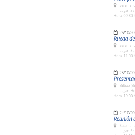
Salamanc
Lugar: Sa
Hora: 09:30 
26/10/20
Rueda de 
Salamanc
Lugar: Sa
Hora: 11:00 
25/10/20
Presentac
Bilbao (Bi
Lugar: Ho
Hora: 19:00 
24/10/20
Reunión d
Salamanc
Lugar: S