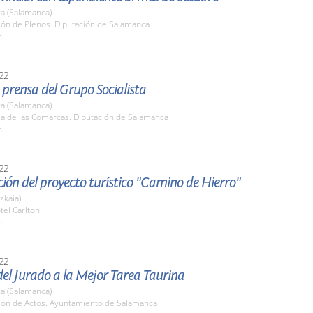
a (Salamanca)
lón de Plenos. Diputación de Salamanca
h.
22
prensa del Grupo Socialista
a (Salamanca)
la de las Comarcas. Diputación de Salamanca
h.
22
ión del proyecto turístico "Camino de Hierro"
zkaia)
tel Carlton
h.
22
el Jurado a la Mejor Tarea Taurina
a (Salamanca)
alón de Actos. Ayuntamiento de Salamanca