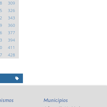
8
309
5
326
2
343
9
360
6
377
3
394
0
411
7
428
nismos
Municipios