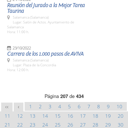
Reunión del Jurado a la Mejor Tarea
Taurina
Salamanca (Salamanca)
Lugar: Salón de Actos. Ayuntamiento de
Salamanca
Hora: 11:00 h.
23/10/2022
Carrera de los 1.000 pasos de AVIVA
Salamanca (Salamanca)
Lugar: Plaza de la Concordia
Hora: 12:00 h.
Página
207
de
434
1
2
3
4
5
6
7
8
9
10
<<
<
11
12
13
14
15
16
17
18
19
20
21
22
23
24
25
26
27
28
29
30