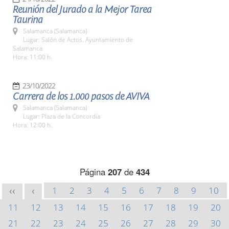
Reunión del Jurado a la Mejor Tarea
Taurina
Salamanca (Salamanca)
Lugar: Salón de Actos. Ayuntamiento de
Salamanca
Hora: 11:00 h.
23/10/2022
Carrera de los 1.000 pasos de AVIVA
Salamanca (Salamanca)
Lugar: Plaza de la Concordia
Hora: 12:00 h.
Página
207
de
434
1
2
3
4
5
6
7
8
9
10
<<
<
11
12
13
14
15
16
17
18
19
20
21
22
23
24
25
26
27
28
29
30