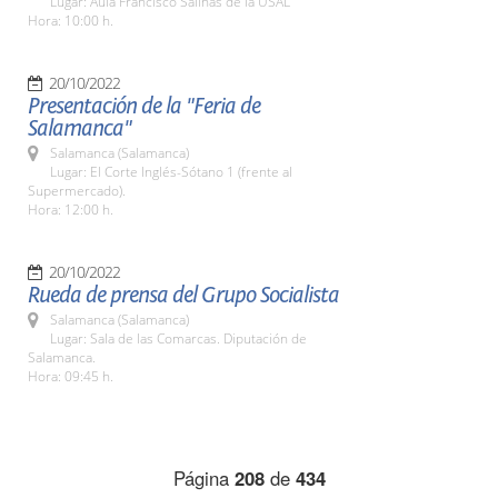
Lugar: Aula Francisco Salinas de la USAL
Hora: 10:00 h.
20/10/2022
Presentación de la "Feria de
Salamanca"
Salamanca (Salamanca)
Lugar: El Corte Inglés-Sótano 1 (frente al
Supermercado).
Hora: 12:00 h.
20/10/2022
Rueda de prensa del Grupo Socialista
Salamanca (Salamanca)
Lugar: Sala de las Comarcas. Diputación de
Salamanca.
Hora: 09:45 h.
Página
208
de
434