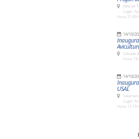
Alba de 
Lugar: A
Hora: 21:00 
14/10/20
Inaugurac
Avicultur
Calzada d
Hora: 18:
14/10/20
Inaugurac
USAL
Salamanc
Lugar: An
Hora: 12:10 