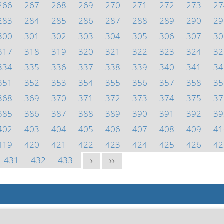
266
267
268
269
270
271
272
273
27
283
284
285
286
287
288
289
290
29
300
301
302
303
304
305
306
307
30
317
318
319
320
321
322
323
324
32
334
335
336
337
338
339
340
341
34
351
352
353
354
355
356
357
358
35
368
369
370
371
372
373
374
375
37
385
386
387
388
389
390
391
392
39
402
403
404
405
406
407
408
409
41
419
420
421
422
423
424
425
426
42
431
432
433
>
>>