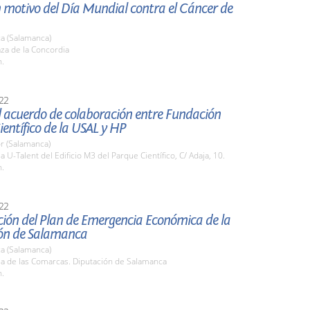
 motivo del Día Mundial contra el Cáncer de
a (Salamanca)
aza de la Concordia
h.
22
l acuerdo de colaboración entre Fundación
entífico de la USAL y HP
r (Salamanca)
la U-Talent del Edificio M3 del Parque Científico, C/ Adaja, 10.
h.
22
ción del Plan de Emergencia Económica de la
ón de Salamanca
a (Salamanca)
la de las Comarcas. Diputación de Salamanca
h.