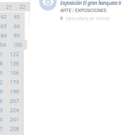
Exposición El gran banquete II
21
22
ARTE / EXPOSICIONES
42
43
Santa Marta de Tormes
63
64
84
85
04
105
1
122
8
139
5
156
2
173
9
190
6
207
3
224
0
241
7
258