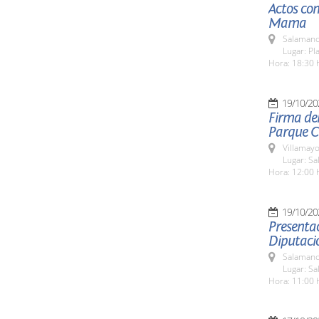
Actos con
Mama
Salamanc
Lugar: Pl
Hora: 18:30 
19/10/20
Firma de
Parque Ci
Villamayo
Lugar: Sa
Hora: 12:00 
19/10/20
Presenta
Diputaci
Salamanc
Lugar: Sa
Hora: 11:00 