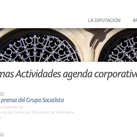
LA DIPUTACIÓN
Á
mas Actividades agenda corporativ
22
prensa del Grupo Socialista
a (Salamanca)
la de las Comarcas. Diputación de Salamanca.
h.
22