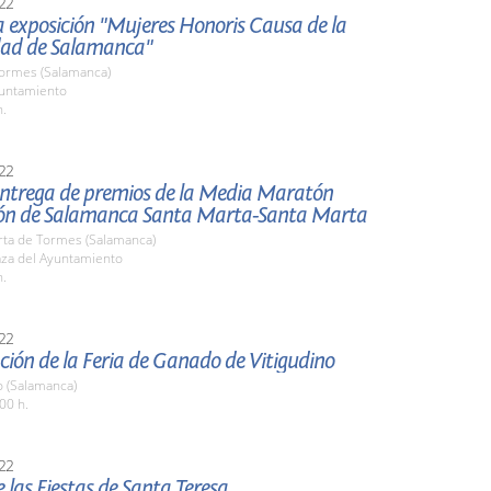
22
la exposición "Mujeres Honoris Causa de la
dad de Salamanca"
Tormes (Salamanca)
yuntamiento
h.
22
 entrega de premios de la Media Maratón
ón de Salamanca Santa Marta-Santa Marta
rta de Tormes (Salamanca)
aza del Ayuntamiento
h.
22
ión de la Feria de Ganado de Vitigudino
o (Salamanca)
00 h.
22
 las Fiestas de Santa Teresa