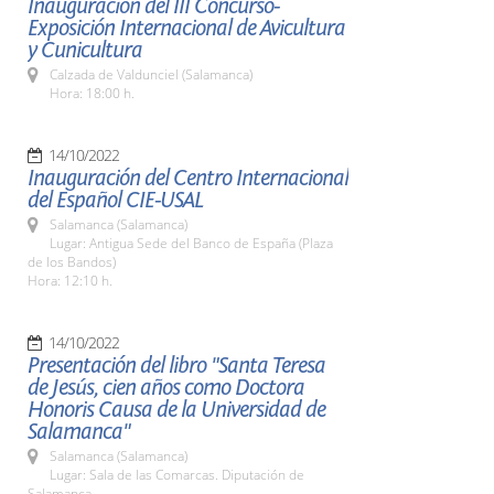
Inauguración del III Concurso-
Exposición Internacional de Avicultura
y Cunicultura
Calzada de Valdunciel (Salamanca)
Hora: 18:00 h.
14/10/2022
Inauguración del Centro Internacional
del Español CIE-USAL
Salamanca (Salamanca)
Lugar: Antigua Sede del Banco de España (Plaza
de los Bandos)
Hora: 12:10 h.
14/10/2022
Presentación del libro "Santa Teresa
de Jesús, cien años como Doctora
Honoris Causa de la Universidad de
Salamanca"
Salamanca (Salamanca)
Lugar: Sala de las Comarcas. Diputación de
Salamanca