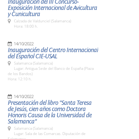
Inauguración del III Concurso-
Exposición Internacional de Avicultura
y Cunicultura
Calzada de Valdunciel (Salamanca)
Hora: 18:00 h.
14/10/2022
Inauguración del Centro Internacional
del Español CIE-USAL
Salamanca (Salamanca)
Lugar: Antigua Sede del Banco de España (Plaza
de los Bandos)
Hora: 12:10 h.
14/10/2022
Presentación del libro "Santa Teresa
de Jesús, cien años como Doctora
Honoris Causa de la Universidad de
Salamanca"
Salamanca (Salamanca)
Lugar: Sala de las Comarcas. Diputación de
Salamanca