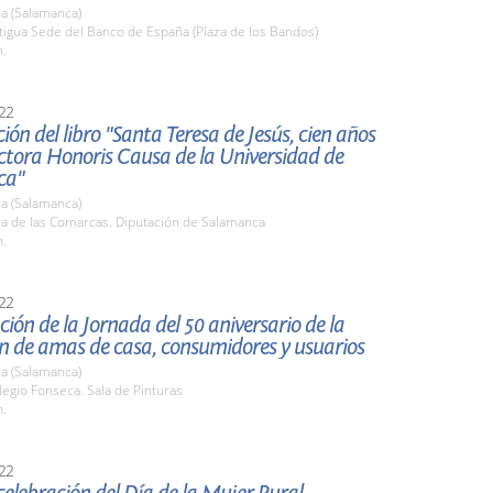
a (Salamanca)
tigua Sede del Banco de España (Plaza de los Bandos)
h.
22
ión del libro "Santa Teresa de Jesús, cien años
tora Honoris Causa de la Universidad de
ca"
a (Salamanca)
la de las Comarcas. Diputación de Salamanca
h.
22
ión de la Jornada del 50 aniversario de la
n de amas de casa, consumidores y usuarios
a (Salamanca)
legio Fonseca. Sala de Pinturas
h.
22