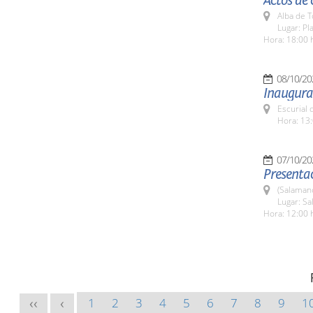
Actos de 
Alba de 
Lugar: Pl
Hora: 18:00 
08/10/20
Inaugura
Escurial 
Hora: 13:
07/10/20
Presentac
(Salaman
Lugar: Sa
Hora: 12:00 
1
2
3
4
5
6
7
8
9
1
<<
<