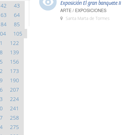
Exposición El gran banquete II
42
43
ARTE / EXPOSICIONES
63
64
Santa Marta de Tormes
84
85
04
105
1
122
8
139
5
156
2
173
9
190
6
207
3
224
0
241
7
258
4
275