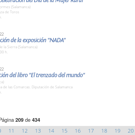
celebración del Día de la Mujer Rural
Tormes (Salamanca)
aza de Toros
h.
22
ción de la exposición "NADA"
de la Sierra (Salamanca)
00 h.
22
ión del libro "El trenzado del mundo"
ca)
la de las Comarcas. Diputación de Salamanca
h.
Página
209
de
434
0
11
12
13
14
15
16
17
18
19
20