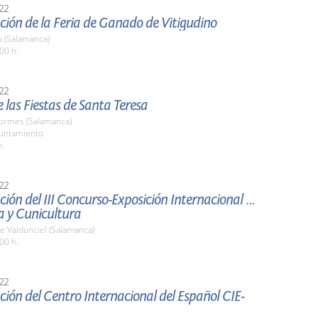
22
ión de la Feria de Ganado de Vitigudino
o (Salamanca)
00 h.
22
 las Fiestas de Santa Teresa
Tormes (Salamanca)
yuntamiento
h.
22
ión del III Concurso-Exposición Internacional de
a y Cunicultura
e Valdunciel (Salamanca)
00 h.
22
ión del Centro Internacional del Español CIE-