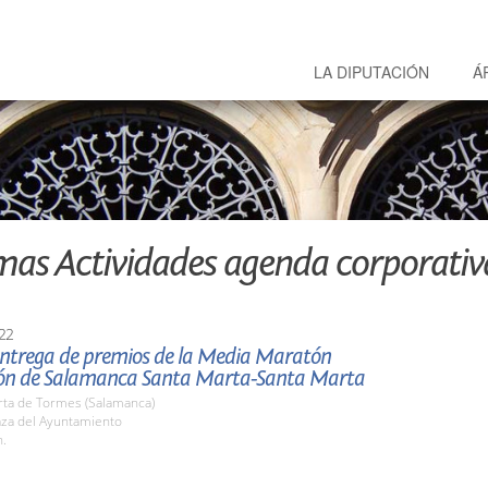
LA DIPUTACIÓN
Á
mas Actividades agenda corporativ
22
 entrega de premios de la Media Maratón
ón de Salamanca Santa Marta-Santa Marta
rta de Tormes (Salamanca)
aza del Ayuntamiento
h.