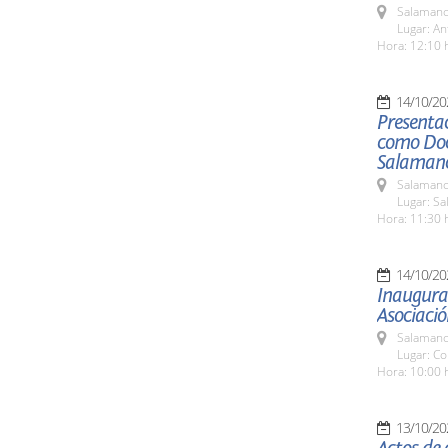
Salamanc
Lugar: An
Hora: 12:10 
14/10/20
Presentac
como Doc
Salaman
Salamanc
Lugar: Sa
Hora: 11:30 
14/10/20
Inaugurac
Asociació
Salamanc
Lugar: Co
Hora: 10:00 
13/10/20