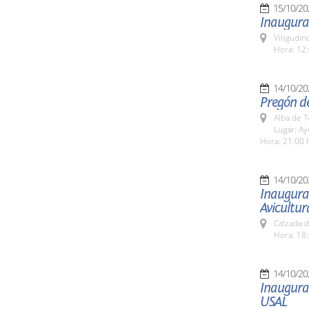
15/10/20
Inaugurac
Vitigudin
Hora: 12:
14/10/20
Pregón de
Alba de 
Lugar: A
Hora: 21:00 
14/10/20
Inaugurac
Avicultur
Calzada d
Hora: 18:
14/10/20
Inaugurac
USAL