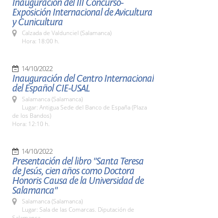
Inauguración del III Concurso-
Exposición Internacional de Avicultura
y Cunicultura
Calzada de Valdunciel (Salamanca)
Hora: 18:00 h.
14/10/2022
Inauguración del Centro Internacional
del Español CIE-USAL
Salamanca (Salamanca)
Lugar: Antigua Sede del Banco de España (Plaza
de los Bandos)
Hora: 12:10 h.
14/10/2022
Presentación del libro "Santa Teresa
de Jesús, cien años como Doctora
Honoris Causa de la Universidad de
Salamanca"
Salamanca (Salamanca)
Lugar: Sala de las Comarcas. Diputación de
Salamanca