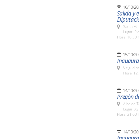
16/10/20
Salida y
Diputaci
Santa Ma
Lugar: Pl
Hora: 10:30 
15/10/20
Inaugurac
Vitigudin
Hora: 12:
14/10/20
Pregón de
Alba de 
Lugar: A
Hora: 21:00 
14/10/20
Inaugurac