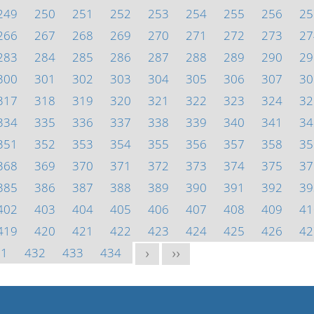
249
250
251
252
253
254
255
256
25
266
267
268
269
270
271
272
273
27
283
284
285
286
287
288
289
290
29
300
301
302
303
304
305
306
307
30
317
318
319
320
321
322
323
324
32
334
335
336
337
338
339
340
341
34
351
352
353
354
355
356
357
358
35
368
369
370
371
372
373
374
375
37
385
386
387
388
389
390
391
392
39
402
403
404
405
406
407
408
409
41
419
420
421
422
423
424
425
426
42
31
432
433
434
>
>>