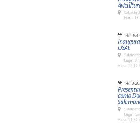
Avicultur
Calzada d
Hora: 18:
14/10/20
Inaugurac
USAL
Salamanc
Lugar: An
Hora: 12:10 
14/10/20
Presentac
como Doc
Salaman
Salamanc
Lugar: Sa
Hora: 11:30 