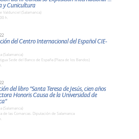
a y Cunicultura
e Valdunciel (Salamanca)
00 h.
22
ión del Centro Internacional del Español CIE-
a (Salamanca)
tigua Sede del Banco de España (Plaza de los Bandos)
h.
22
ión del libro "Santa Teresa de Jesús, cien años
tora Honoris Causa de la Universidad de
ca"
a (Salamanca)
la de las Comarcas. Diputación de Salamanca
h.