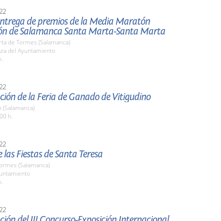
22
 entrega de premios de la Media Maratón
ón de Salamanca Santa Marta-Santa Marta
rta de Tormes (Salamanca)
aza del Ayuntamiento
h.
22
ión de la Feria de Ganado de Vitigudino
o (Salamanca)
00 h.
22
 las Fiestas de Santa Teresa
Tormes (Salamanca)
yuntamiento
h.
22
ión del III Concurso-Exposición Internacional de