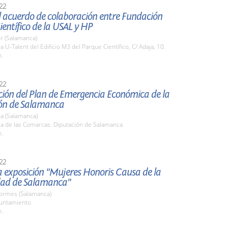
22
l acuerdo de colaboración entre Fundación
entífico de la USAL y HP
r (Salamanca)
la U-Talent del Edificio M3 del Parque Científico, C/ Adaja, 10.
h.
22
ción del Plan de Emergencia Económica de la
ón de Salamanca
a (Salamanca)
la de las Comarcas. Diputación de Salamanca
h.
22
la exposición "Mujeres Honoris Causa de la
dad de Salamanca"
Tormes (Salamanca)
yuntamiento
h.