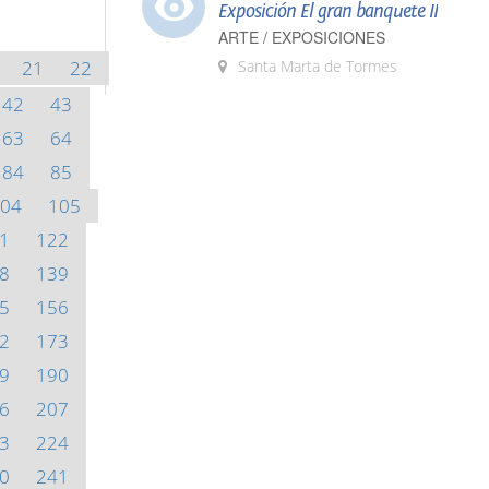
Exposición El gran banquete II
ARTE / EXPOSICIONES
21
22
Santa Marta de Tormes
42
43
63
64
84
85
04
105
1
122
8
139
5
156
2
173
9
190
6
207
3
224
0
241