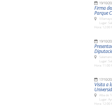
19/10/20
Firma de
Parque Ci
Villamayo
Lugar: Sa
Hora: 12:00 
19/10/20
Presenta
Diputaci
Salamanc
Lugar: Sa
Hora: 11:00 
17/10/20
Visita a 
Universi
Alba de 
Lugar: A
Hora: 12:00 