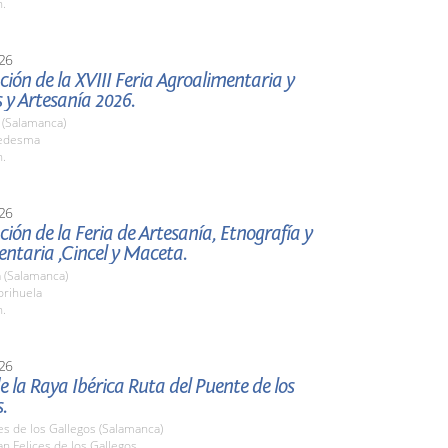
h.
26
ión de la XVIII Feria Agroalimentaria y
 y Artesanía 2026.
(Salamanca)
edesma
h.
26
ión de la Feria de Artesanía, Etnografía y
ntaria ,Cincel y Maceta.
 (Salamanca)
rihuela
h.
26
e la Raya Ibérica Ruta del Puente de los
.
es de los Gallegos (Salamanca)
n Felices de los Gallegos