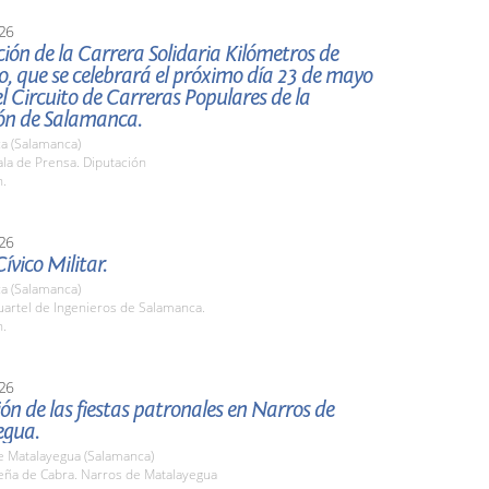
26
ión de la Carrera Solidaria Kilómetros de
, que se celebrará el próximo día 23 de mayo
l Circuito de Carreras Populares de la
ón de Salamanca.
a (Salamanca)
la de Prensa. Diputación
h.
26
ívico Militar.
a (Salamanca)
artel de Ingenieros de Salamanca.
h.
26
ón de las fiestas patronales en Narros de
egua.
e Matalayegua (Salamanca)
ña de Cabra. Narros de Matalayegua