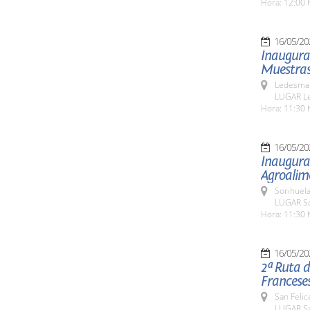
Hora: 12:00 
16/05/20
Inaugurac
Muestras
Ledesma 
LUGAR L
Hora: 11:30 
16/05/20
Inaugurac
Agroalime
Sorihuela
LUGAR So
Hora: 11:30 
16/05/20
2ª Ruta d
Franceses
San Felic
LUGAR Sa