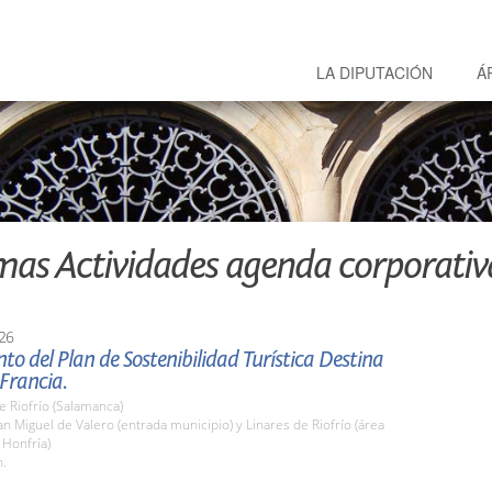
LA DIPUTACIÓN
Á
mas Actividades agenda corporativ
26
to del Plan de Sostenibilidad Turística Destina
 Francia.
e Riofrío (Salamanca)
 Miguel de Valero (entrada municipio) y Linares de Riofrío (área
 Honfría)
h.