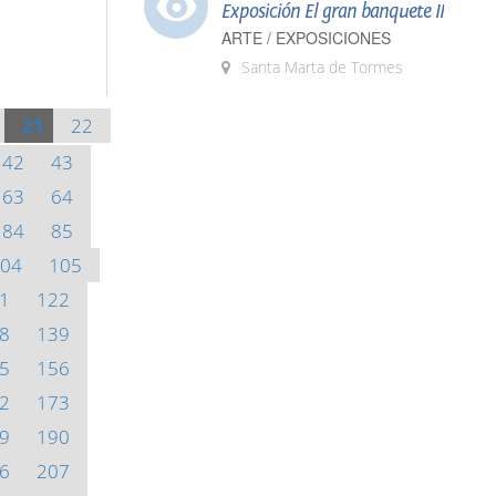
Exposición El gran banquete II
ARTE / EXPOSICIONES
Santa Marta de Tormes
21
22
42
43
63
64
84
85
04
105
1
122
8
139
5
156
2
173
9
190
6
207