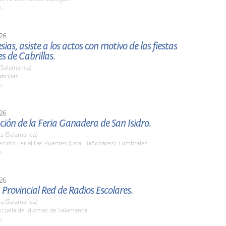
h.
26
esias, asiste a los actos con motivo de las fiestas
s de Cabrillas.
 (Salamanca)
brillas
h.
26
ión de la Feria Ganadera de San Isidro.
s (Salamanca)
into Ferial Las Puentes (Crta. Bañobárez). Lumbrales
h.
26
 Provincial Red de Radios Escolares.
a (Salamanca)
cuela de Idiomas de Salamanca
h.