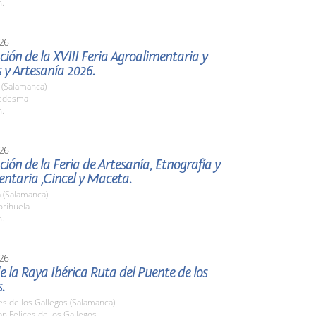
h.
26
ión de la XVIII Feria Agroalimentaria y
 y Artesanía 2026.
(Salamanca)
edesma
h.
26
ión de la Feria de Artesanía, Etnografía y
ntaria ,Cincel y Maceta.
 (Salamanca)
rihuela
h.
26
e la Raya Ibérica Ruta del Puente de los
.
es de los Gallegos (Salamanca)
n Felices de los Gallegos