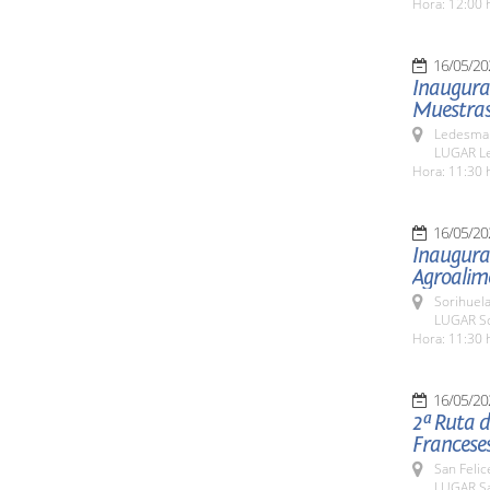
Hora: 12:00 
16/05/20
Inaugurac
Muestras
Ledesma 
LUGAR L
Hora: 11:30 
16/05/20
Inaugurac
Agroalime
Sorihuela
LUGAR So
Hora: 11:30 
16/05/20
2ª Ruta d
Franceses
San Felic
LUGAR Sa