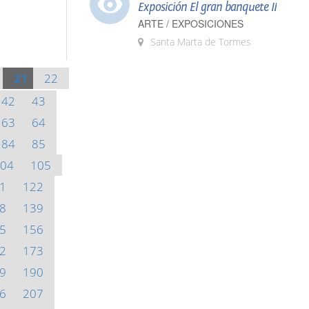
Exposición El gran banquete II
ARTE / EXPOSICIONES
Santa Marta de Tormes
21
22
42
43
63
64
84
85
04
105
1
122
8
139
5
156
2
173
9
190
6
207