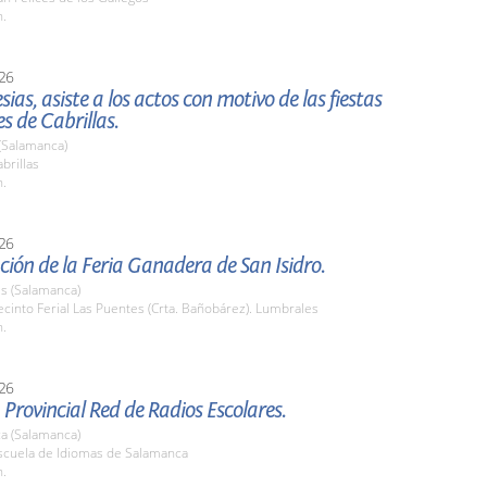
h.
26
esias, asiste a los actos con motivo de las fiestas
s de Cabrillas.
 (Salamanca)
brillas
h.
26
ión de la Feria Ganadera de San Isidro.
s (Salamanca)
into Ferial Las Puentes (Crta. Bañobárez). Lumbrales
h.
26
 Provincial Red de Radios Escolares.
a (Salamanca)
cuela de Idiomas de Salamanca
h.