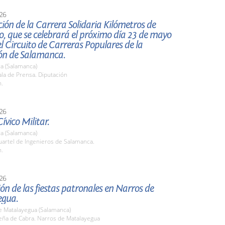
26
ión de la Carrera Solidaria Kilómetros de
, que se celebrará el próximo día 23 de mayo
l Circuito de Carreras Populares de la
ón de Salamanca.
a (Salamanca)
la de Prensa. Diputación
h.
26
ívico Militar.
a (Salamanca)
artel de Ingenieros de Salamanca.
h.
26
ón de las fiestas patronales en Narros de
egua.
e Matalayegua (Salamanca)
ña de Cabra. Narros de Matalayegua