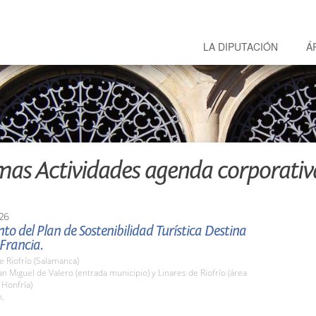
LA DIPUTACIÓN
Á
mas Actividades agenda corporativ
26
to del Plan de Sostenibilidad Turística Destina
 Francia.
e Riofrío (Salamanca)
 Miguel de Valero (entrada municipio) y Linares de Riofrío (área
 Honfría)
h.