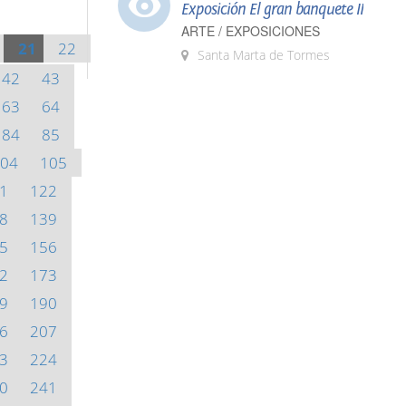
Exposición El gran banquete II
ARTE / EXPOSICIONES
21
22
Santa Marta de Tormes
42
43
63
64
84
85
04
105
1
122
8
139
5
156
2
173
9
190
6
207
3
224
0
241