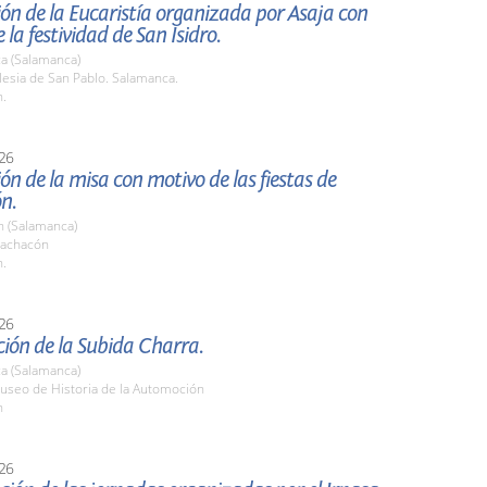
ón de la Eucaristía organizada por Asaja con
 la festividad de San Isidro.
a (Salamanca)
esia de San Pablo. Salamanca.
h.
26
ón de la misa con motivo de las fiestas de
n.
 (Salamanca)
achacón
h.
26
ión de la Subida Charra.
a (Salamanca)
seo de Historia de la Automoción
h
26