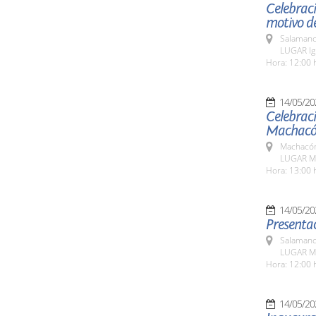
Celebraci
motivo de
Salamanc
LUGAR Igl
Hora: 12:00 
14/05/20
Celebraci
Machacó
Machacón
LUGAR M
Hora: 13:00 
14/05/20
Presentac
Salamanc
LUGAR Mu
Hora: 12:00 
14/05/20