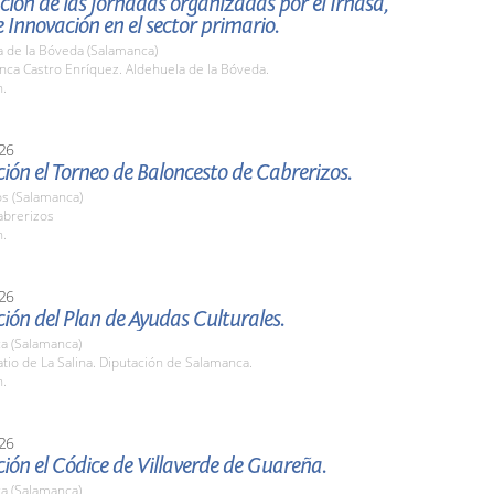
ión de las jornadas organizadas por el Irnasa,
 Innovación en el sector primario.
a de la Bóveda (Salamanca)
nca Castro Enríquez. Aldehuela de la Bóveda.
h.
26
ión el Torneo de Baloncesto de Cabrerizos.
os (Salamanca)
brerizos
h.
26
ión del Plan de Ayudas Culturales.
a (Salamanca)
io de La Salina. Diputación de Salamanca.
h.
26
ión el Códice de Villaverde de Guareña.
a (Salamanca)