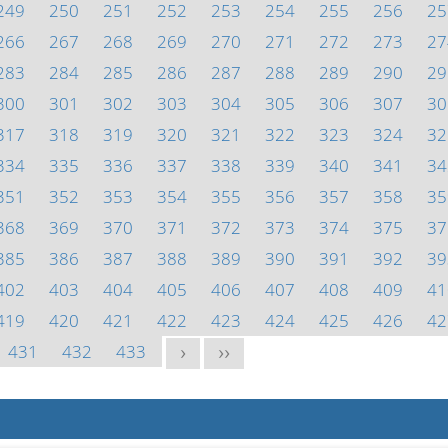
249
250
251
252
253
254
255
256
25
266
267
268
269
270
271
272
273
27
283
284
285
286
287
288
289
290
29
300
301
302
303
304
305
306
307
30
317
318
319
320
321
322
323
324
32
334
335
336
337
338
339
340
341
34
351
352
353
354
355
356
357
358
35
368
369
370
371
372
373
374
375
37
385
386
387
388
389
390
391
392
39
402
403
404
405
406
407
408
409
41
419
420
421
422
423
424
425
426
42
431
432
433
>
>>