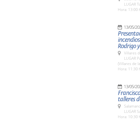
LUGAR To
Hora: 13:00 
13/05/20
Presentac
incendios
Rodrigo y
Villares 
LUGAR Pa
(Villares de l
Hora: 11:30 
13/05/20
Francisco
talleres 
Salamanc
LUGAR Sa
Hora: 10:30 