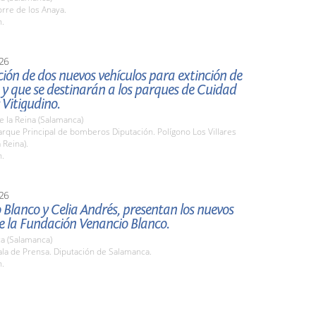
rre de los Anaya.
h.
26
ión de dos nuevos vehículos para extinción de
 y que se destinarán a los parques de Cuidad
 Vitigudino.
de la Reina (Salamanca)
rque Principal de bomberos Diputación. Polígono Los Villares
a Reina).
h.
26
 Blanco y Celia Andrés, presentan los nuevos
de la Fundación Venancio Blanco.
a (Salamanca)
la de Prensa. Diputación de Salamanca.
h.