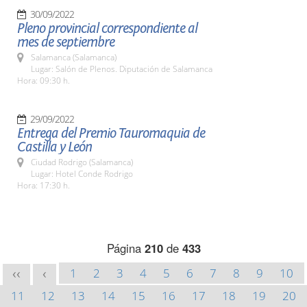
30/09/2022
Pleno provincial correspondiente al
mes de septiembre
Salamanca (Salamanca)
Lugar: Salón de Plenos. Diputación de Salamanca
Hora: 09:30 h.
29/09/2022
Entrega del Premio Tauromaquia de
Castilla y León
Ciudad Rodrigo (Salamanca)
Lugar: Hotel Conde Rodrigo
Hora: 17:30 h.
Página
210
de
433
1
2
3
4
5
6
7
8
9
10
<<
<
11
12
13
14
15
16
17
18
19
20