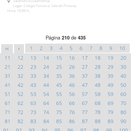
Salamanca (Salamanca)
Lugar: Colegio Fonseca. Sala de Pinturas
Hora: 10:00 h.
Página
210
de
435
1
2
3
4
5
6
7
8
9
10
<<
<
11
12
13
14
15
16
17
18
19
20
21
22
23
24
25
26
27
28
29
30
31
32
33
34
35
36
37
38
39
40
41
42
43
44
45
46
47
48
49
50
51
52
53
54
55
56
57
58
59
60
61
62
63
64
65
66
67
68
69
70
71
72
73
74
75
76
77
78
79
80
81
82
83
84
85
86
87
88
89
90
91
92
93
94
95
96
97
98
99
100