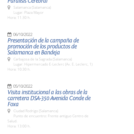
Parálisis Cerebral
Salamanca (Salamanca)
Lugar: Plaza Mayor
Hora: 11:30 h.
06/10/2022
Presentación de la campaña de
promoción de los productos de
Salamanca en Bandeja
Carbajosa de la Sagrada (Salamanca)
Lugar: Hipermercado E-Leclerc (Av. E. Leclerc, 1)
Hora: 10:30 h.
05/10/2022
Visita institucional a las obras de la
carretera DSA-350 Avenida Conde de
Foxa
Ciudad Rodrigo (Salamanca)
Punto de encuentro: Frente antiguo Centro de
Salud.
Hora: 13:00 h.