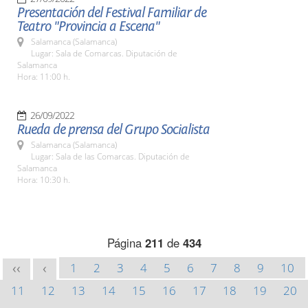
Presentación del Festival Familiar de
Teatro "Provincia a Escena"
Salamanca (Salamanca)
Lugar: Sala de Comarcas. Diputación de
Salamanca
Hora: 11:00 h.
26/09/2022
Rueda de prensa del Grupo Socialista
Salamanca (Salamanca)
Lugar: Sala de las Comarcas. Diputación de
Salamanca
Hora: 10:30 h.
Página
211
de
434
1
2
3
4
5
6
7
8
9
10
<<
<
11
12
13
14
15
16
17
18
19
20