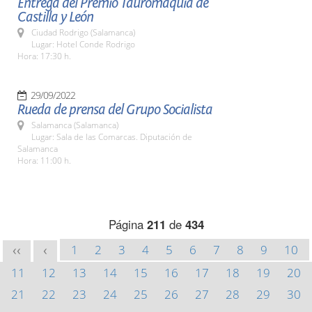
Entrega del Premio Tauromaquia de
Castilla y León
Ciudad Rodrigo (Salamanca)
Lugar: Hotel Conde Rodrigo
Hora: 17:30 h.
29/09/2022
Rueda de prensa del Grupo Socialista
Salamanca (Salamanca)
Lugar: Sala de las Comarcas. Diputación de
Salamanca
Hora: 11:00 h.
Página
211
de
434
1
2
3
4
5
6
7
8
9
10
<<
<
11
12
13
14
15
16
17
18
19
20
21
22
23
24
25
26
27
28
29
30